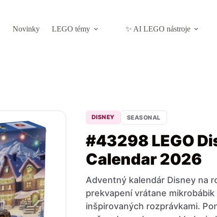
Novinky
LEGO témy
✨ AI LEGO nástroje
DISNEY
SEASONAL
#43298 LEGO Di
Calendar 2026
Adventný kalendár Disney na r
prekvapení vrátane mikrobábik
inšpirovaných rozprávkami. P