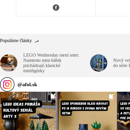
Populárne články
LEGO Wednesday mení smer.
Namiesto mini-bábik
Nový veľ
prichádzajú klasické
do série
minifigúrky
@
afol.sk