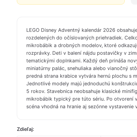
LEGO Disney Adventný kalendár 2026 obsahuje
rozdelených do očíslovaných priehradiek. Celko
mikrobábik a drobných modelov, ktoré odkazuj
rozprávky. Deti v balení nájdu postavičky v z
tematickými doplnkami. Každý deň prináša nový
miniatúrny palác, snehuliaka alebo vianočný st
predná strana krabice vytvára hernú plochu s m
Jednotlivé modely majú jednoduchú konštrukci
5 rokov. Stavebnica neobsahuje klasické minifig
mikrobábik typický pre túto sériu. Po otvorení
scéna vhodná na hranie aj sezónne vystavenie v
Zdieľaj: