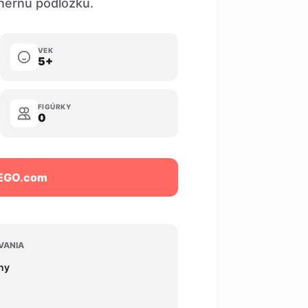
hernú podložku.
VEK
5+
FIGÚRKY
0
LEGO.com
VANIA
iny