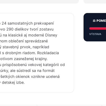
⚖️ POM
 24 samostatných prekvapení
vo 290 dielikov tvorí zostavu
VÝSTAVA
ú na klasické aj moderné Disney
imnom oblečení sprevádzané
 stavebný prvok, napríklad
ôl s drobným riadom. Rozkladacia
otívom zasneženej krajiny.
u prispôsobenú vekovej kategórii od
úrky, ale sústredí sa na formát
 všetkých okienok vznikne ucelená
 detskej izbe.