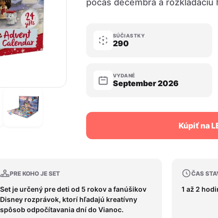
počas decembra a rozkladaciu 
SÚČIASTKY
290
VYDANÉ
September 2026
Kúpiť na 
PRE KOHO JE SET
ČAS STA
Set je určený pre deti od 5 rokov a fanúšikov
1 až 2 hod
Disney rozprávok, ktorí hľadajú kreatívny
spôsob odpočítavania dní do Vianoc.