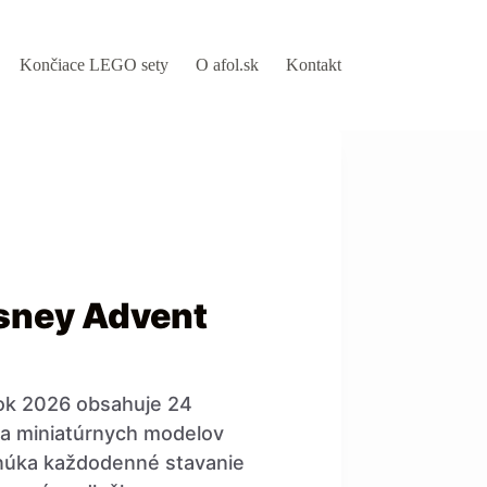
Končiace LEGO sety
O afol.sk
Kontakt
sney Advent
ok 2026 obsahuje 24
 a miniatúrnych modelov
onúka každodenné stavanie