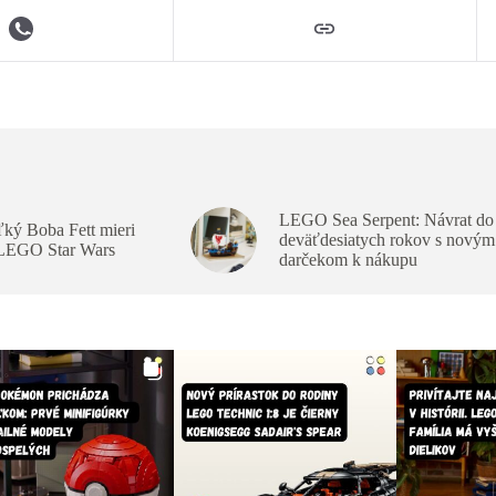
LEGO Sea Serpent: Návrat do
ký Boba Fett mieri
deväťdesiatych rokov s novým
 LEGO Star Wars
darčekom k nákupu