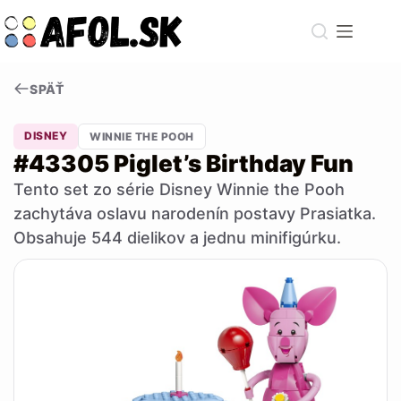
Skip
to
content
SPÄŤ
DISNEY
WINNIE THE POOH
#43305 Piglet’s Birthday Fun
Tento set zo série Disney Winnie the Pooh
zachytáva oslavu narodenín postavy Prasiatka.
Obsahuje 544 dielikov a jednu minifigúrku.