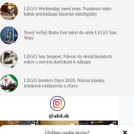
LEGO Wednesday mení smer. Namiesto mini-
bábik prichádzajú klasické minifigúrky
Nový veľký Boba Fett mieri do série LEGO Star
Wars
LEGO Sea Serpent: Návrat do deväťdesiatych
rokov s novým darčekom k nákupu
LEGO Insiders Days 2026: Návrat klasiky,
letisková exkluzivita a zľavy
@
afol.sk
Uložíme cookie kocku?