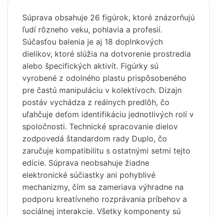
Súprava obsahuje 26 figúrok, ktoré znázorňujú
ľudí rôzneho veku, pohlavia a profesií.
Súčasťou balenia je aj 18 doplnkových
dielikov, ktoré slúžia na dotvorenie prostredia
alebo špecifických aktivít. Figúrky sú
vyrobené z odolného plastu prispôsobeného
pre častú manipuláciu v kolektívoch. Dizajn
postáv vychádza z reálnych predlôh, čo
uľahčuje deťom identifikáciu jednotlivých rolí v
spoločnosti. Technické spracovanie dielov
zodpovedá štandardom rady Duplo, čo
zaručuje kompatibilitu s ostatnými setmi tejto
edície. Súprava neobsahuje žiadne
elektronické súčiastky ani pohyblivé
mechanizmy, čím sa zameriava výhradne na
podporu kreatívneho rozprávania príbehov a
sociálnej interakcie. Všetky komponenty sú