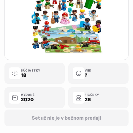
SÚČIASTKY
VEK
18
?
VYDANÉ
FIGÚRKY
2020
26
Set už nie je v bežnom predaji