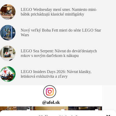
LEGO Wednesday mení smer. Namiesto mini-
bábik prichádzajú klasické minifigúrky
Nový veľký Boba Fett mieri do série LEGO Star
Wars
LEGO Sea Serpent: Návrat do deväťdesiatych
rokov s novým darčekom k nákupu
LEGO Insiders Days 2026: Návrat klasiky,
letisková exkluzivita a zľavy
@
afol.sk