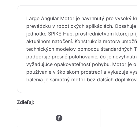
Large Angular Motor je navrhnutý pre vysoký k
prevádzku v robotických aplikáciách. Obsahuje 
jednotke SPIKE Hub, prostredníctvom ktorej pri
aktuálnom natočení. Konštrukcia motora umožň
technických modelov pomocou štandardných Te
podporuje presné polohovanie, čo je nevyhnut
vyžadujúce opakovateľnosť pohybu. Motor je o
používanie v školskom prostredí a vykazuje vys
balenia je samotný motor bez ďalších doplnkový
Zdieľaj: