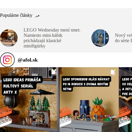
Populárne články
LEGO Wednesday mení smer.
Namiesto mini-bábik
Nový veľ
prichádzajú klasické
do série
minifigúrky
@
afol.sk