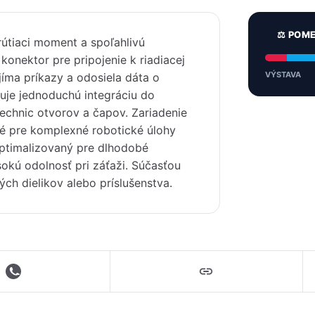
⚖️ POM
rútiaci moment a spoľahlivú
konektor pre pripojenie k riadiacej
VÝSTAVA
jíma príkazy a odosiela dáta o
uje jednoduchú integráciu do
chnic otvorov a čapov. Zariadenie
né pre komplexné robotické úlohy
ptimalizovaný pre dlhodobé
okú odolnosť pri záťaži. Súčasťou
ch dielikov alebo príslušenstva.