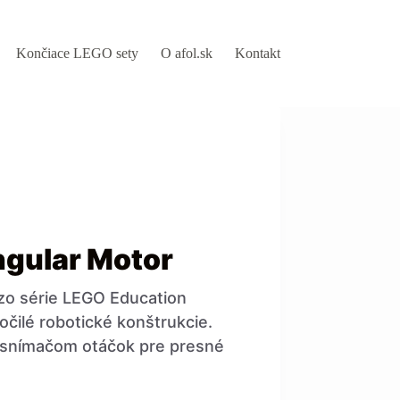
Končiace LEGO sety
O afol.sk
Kontakt
gular Motor
o série LEGO Education
očilé robotické konštrukcie.
 snímačom otáčok pre presné