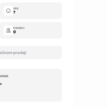
VEK
?
FIGÚRKY
0
 bežnom predaji
VANIA
ín