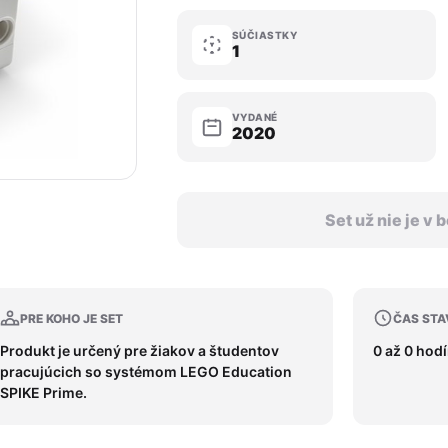
SÚČIASTKY
1
VYDANÉ
2020
Set už nie je v
PRE KOHO JE SET
ČAS STA
Produkt je určený pre žiakov a študentov
0 až 0 hod
pracujúcich so systémom LEGO Education
SPIKE Prime.