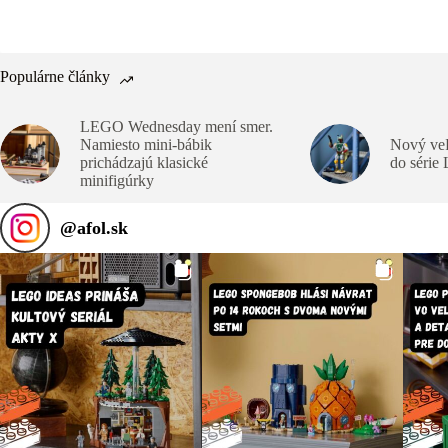
Populárne články
LEGO Wednesday mení smer.
Namiesto mini-bábik
Nový veľ
prichádzajú klasické
do série
minifigúrky
@
afol.sk