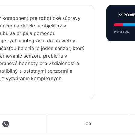
⚖️ POM
vý komponent pre robotické súpravy
rincíp na detekciu objektov v
VÝSTAVA
hubu sa pripája pomocou
je rýchlu integráciu do stavieb a
časťou balenia je jeden senzor, ktorý
ramovanie senzora prebieha v
 prahové hodnoty pre vzdialenosť a
atibilný s ostatnými senzormi a
je vytváranie komplexných