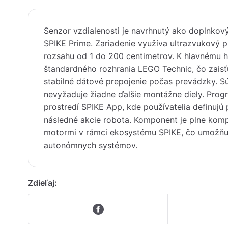
Senzor vzdialenosti je navrhnutý ako doplnko
SPIKE Prime. Zariadenie využíva ultrazvukový p
rozsahu od 1 do 200 centimetrov. K hlavnému 
štandardného rozhrania LEGO Technic, čo zaisťu
stabilné dátové prepojenie počas prevádzky. Sú
nevyžaduje žiadne ďalšie montážne diely. Prog
prostredí SPIKE App, kde používatelia definujú
následné akcie robota. Komponent je plne komp
motormi v rámci ekosystému SPIKE, čo umožňu
autonómnych systémov.
Zdieľaj: