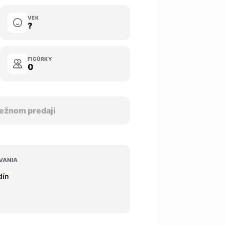
VEK
?
FIGÚRKY
0
 bežnom predaji
VANIA
dín