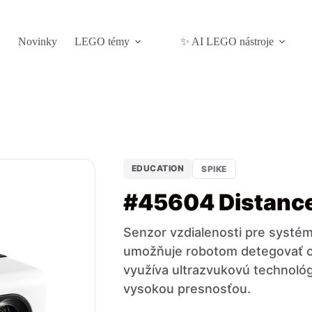
Novinky
LEGO témy
✨ AI LEGO nástroje
EDUCATION
SPIKE
#45604 Distanc
Senzor vzdialenosti pre systé
umožňuje robotom detegovať obj
využíva ultrazvukovú technológ
vysokou presnosťou.