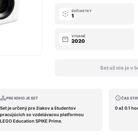
SÚČIASTKY
1
VYDANÉ
2020
Set už nie je v
PRE KOHO JE SET
ČAS STA
Set je určený pre žiakov a študentov
0 až 0.1 ho
pracujúcich so vzdelávacou platformou
LEGO Education SPIKE Prime.