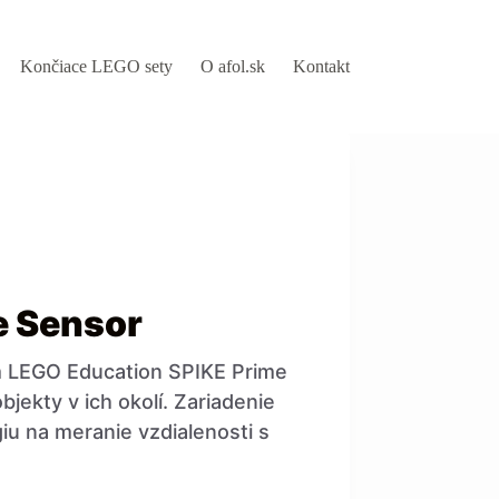
Končiace LEGO sety
O afol.sk
Kontakt
e Sensor
m LEGO Education SPIKE Prime
ekty v ich okolí. Zariadenie
iu na meranie vzdialenosti s