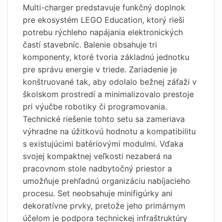
Multi-charger predstavuje funkčný doplnok
pre ekosystém LEGO Education, ktorý rieši
potrebu rýchleho napájania elektronických
častí stavebníc. Balenie obsahuje tri
komponenty, ktoré tvoria základnú jednotku
pre správu energie v triede. Zariadenie je
konštruované tak, aby odolalo bežnej záťaži v
školskom prostredí a minimalizovalo prestoje
pri výučbe robotiky či programovania.
Technické riešenie tohto setu sa zameriava
výhradne na úžitkovú hodnotu a kompatibilitu
s existujúcimi batériovými modulmi. Vďaka
svojej kompaktnej veľkosti nezaberá na
pracovnom stole nadbytočný priestor a
umožňuje prehľadnú organizáciu nabíjacieho
procesu. Set neobsahuje minifigúrky ani
dekoratívne prvky, pretože jeho primárnym
účelom je podpora technickej infraštruktúry