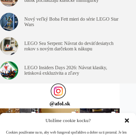
bábik prichádzajú klasické minifigúrky
Nový veľký Boba Fett mieri do série LEGO Star
Wars
LEGO Sea Serpent: Návrat do deväťdesiatych
rokov s novým darčekom k nákupu
LEGO Insiders Days 2026: Návrat klasiky,
letisková exkluzivita a zľavy
@
afol.sk
Uložíme cookie kocku?
Cookies používame na to, aby web fungoval spoľahlivo a dobre sa ti prezeral. Je len