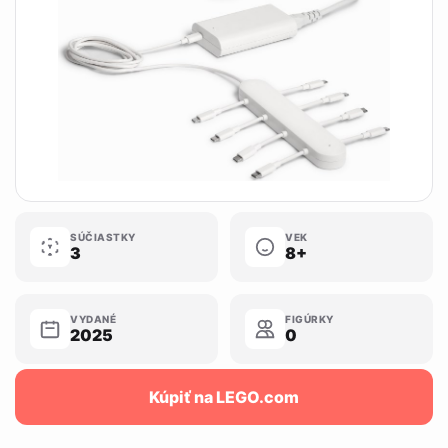
SÚČIASTKY
VEK
3
8+
VYDANÉ
FIGÚRKY
2025
0
Kúpiť na LEGO.com