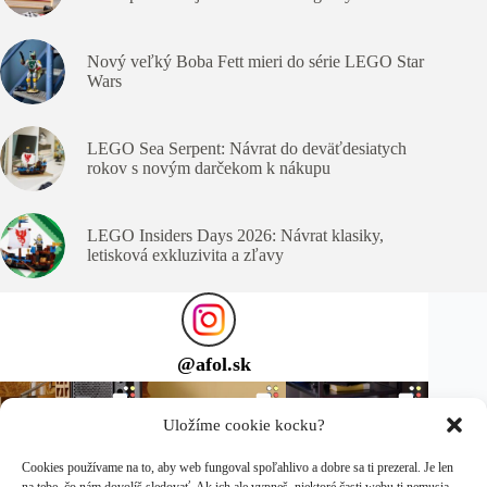
Nový veľký Boba Fett mieri do série LEGO Star
Wars
LEGO Sea Serpent: Návrat do deväťdesiatych
rokov s novým darčekom k nákupu
LEGO Insiders Days 2026: Návrat klasiky,
letisková exkluzivita a zľavy
@
afol.sk
Uložíme cookie kocku?
Cookies používame na to, aby web fungoval spoľahlivo a dobre sa ti prezeral. Je len