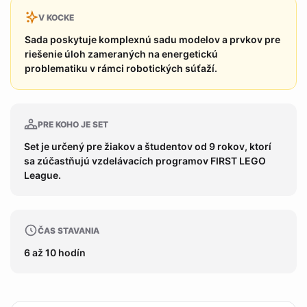
V KOCKE
Sada poskytuje komplexnú sadu modelov a prvkov pre
riešenie úloh zameraných na energetickú
problematiku v rámci robotických súťaží.
PRE KOHO JE SET
Set je určený pre žiakov a študentov od 9 rokov, ktorí
sa zúčastňujú vzdelávacích programov FIRST LEGO
League.
ČAS STAVANIA
6 až 10 hodín