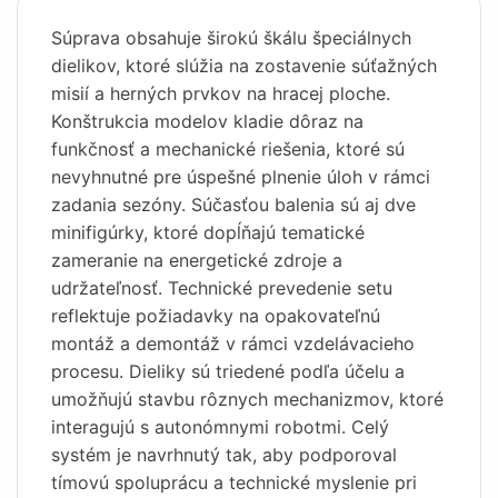
Súprava obsahuje širokú škálu špeciálnych
dielikov, ktoré slúžia na zostavenie súťažných
misií a herných prvkov na hracej ploche.
Konštrukcia modelov kladie dôraz na
funkčnosť a mechanické riešenia, ktoré sú
nevyhnutné pre úspešné plnenie úloh v rámci
zadania sezóny. Súčasťou balenia sú aj dve
minifigúrky, ktoré dopĺňajú tematické
zameranie na energetické zdroje a
udržateľnosť. Technické prevedenie setu
reflektuje požiadavky na opakovateľnú
montáž a demontáž v rámci vzdelávacieho
procesu. Dieliky sú triedené podľa účelu a
umožňujú stavbu rôznych mechanizmov, ktoré
interagujú s autonómnymi robotmi. Celý
systém je navrhnutý tak, aby podporoval
tímovú spoluprácu a technické myslenie pri