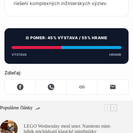
riešení komplexných inžinierskych výziev.
⚖️ POMER: 45% VÝSTAVA / 55% HRANIE
VÝSTAVA
HRANIE
Zdieľaj:
Populárne články
LEGO Wednesday mení smer. Namiesto mini-
bábik prichádzajú klasické minifigúrky