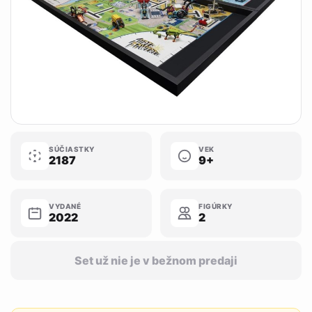
SÚČIASTKY
VEK
2187
9+
VYDANÉ
FIGÚRKY
2022
2
Set už nie je v bežnom predaji