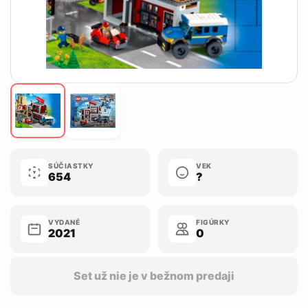
SÚČIASTKY
VEK
654
?
VYDANÉ
FIGÚRKY
2021
0
Set už nie je v bežnom predaji