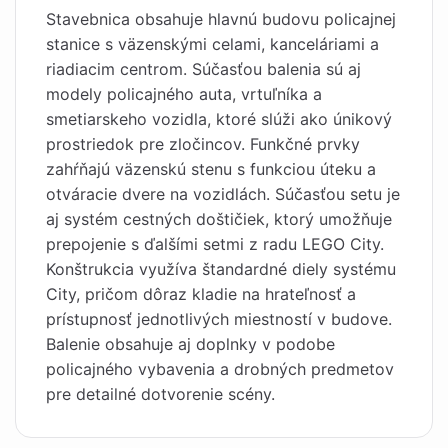
Stavebnica obsahuje hlavnú budovu policajnej
stanice s väzenskými celami, kanceláriami a
riadiacim centrom. Súčasťou balenia sú aj
modely policajného auta, vrtuľníka a
smetiarskeho vozidla, ktoré slúži ako únikový
prostriedok pre zločincov. Funkčné prvky
zahŕňajú väzenskú stenu s funkciou úteku a
otváracie dvere na vozidlách. Súčasťou setu je
aj systém cestných doštičiek, ktorý umožňuje
prepojenie s ďalšími setmi z radu LEGO City.
Konštrukcia využíva štandardné diely systému
City, pričom dôraz kladie na hrateľnosť a
prístupnosť jednotlivých miestností v budove.
Balenie obsahuje aj doplnky v podobe
policajného vybavenia a drobných predmetov
pre detailné dotvorenie scény.