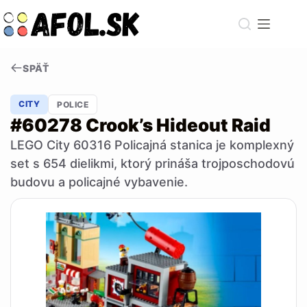
Skip
to
content
SPÄŤ
CITY
POLICE
#60278 Crook’s Hideout Raid
LEGO City 60316 Policajná stanica je komplexný
set s 654 dielikmi, ktorý prináša trojposchodovú
budovu a policajné vybavenie.