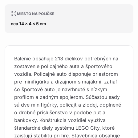
MIESTO NA POLIČKE
cca 14 x 4 x 5 cm
Balenie obsahuje 213 dielikov potrebných na
zostavenie policajného auta a športového
vozidla. Policajné auto disponuje priestorom
pre minifigúrku a dizajnom s majákmi, zatiaľ
čo športové auto je navrhnuté s nízkym
profilom a zadným spojlerom. Súčasťou sady
sú dve minifigúrky, policajt a zlodej, doplnené
o drobné príslušenstvo v podobe put a
bankovky. Konštrukcia vozidiel využíva
štandardné diely systému LEGO City, ktoré
zaisťujú stabilitu pri hre. Stavebnica obsahuje