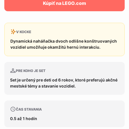
Kúpiť na LEGO.com
V KOCKE
Dynamická naháňačka dvoch odlišne konštruovaných
vozidiel umožňuje okamžitú hernú interakciu.
PRE KOHO JE SET
Set je určený pre deti od 6 rokov, ktoré preferujú akčné
mestské témy a stavanie vozidiel.
ČAS STAVANIA
0.5 až 1 hodín