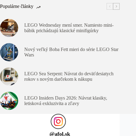
Populárne články
LEGO Wednesday mení smer. Namiesto mini-
bábik prichádzajú klasické minifigúrky
Nový veľký Boba Fett mieri do série LEGO Star
Wars
LEGO Sea Serpent: Návrat do deväťdesiatych
rokov s novým darčekom k nákupu
LEGO Insiders Days 2026: Návrat klasiky,
letisková exkluzivita a zľavy
@
afol.sk