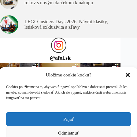
rokov s novým darčekom k nákupu
LEGO Insiders Days 2026: Návrat klasiky,
letisková exkluzivita a zľavy
@
afol.sk
Uložíme cookie kocku?
Cookies používame na to, aby web fungoval spoľahlivo a dobre sa ti prezeral. Je len
na tebe, čo nám dovolíš sledovať. Ak ich ale vypneš, niektoré časti webu ti nemusia
fungovať na sto percent.
Prijať
Sleduj ma na Instagrame
Copyright © 2026 afol.sk
Odmietnuť