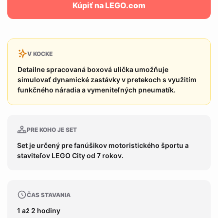
Kúpiť na LEGO.com
V KOCKE
Detailne spracovaná boxová ulička umožňuje
simulovať dynamické zastávky v pretekoch s využitím
funkčného náradia a vymeniteľných pneumatík.
PRE KOHO JE SET
Set je určený pre fanúšikov motoristického športu a
staviteľov LEGO City od 7 rokov.
ČAS STAVANIA
1 až 2 hodiny