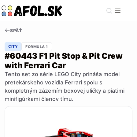
Skip
to
content
SPÄŤ
CITY
FORMULA 1
#60443 F1 Pit Stop & Pit Crew
with Ferrari Car
Tento set zo série LEGO City prináša model
pretekárskeho vozidla Ferrari spolu s
kompletným zázemím boxovej uličky a piatimi
minifigúrkami členov tímu.