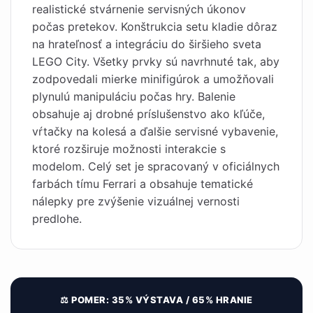
realistické stvárnenie servisných úkonov
počas pretekov. Konštrukcia setu kladie dôraz
na hrateľnosť a integráciu do širšieho sveta
LEGO City. Všetky prvky sú navrhnuté tak, aby
zodpovedali mierke minifigúrok a umožňovali
plynulú manipuláciu počas hry. Balenie
obsahuje aj drobné príslušenstvo ako kľúče,
vŕtačky na kolesá a ďalšie servisné vybavenie,
ktoré rozširuje možnosti interakcie s
modelom. Celý set je spracovaný v oficiálnych
farbách tímu Ferrari a obsahuje tematické
nálepky pre zvýšenie vizuálnej vernosti
predlohe.
⚖️ POMER: 35% VÝSTAVA / 65% HRANIE