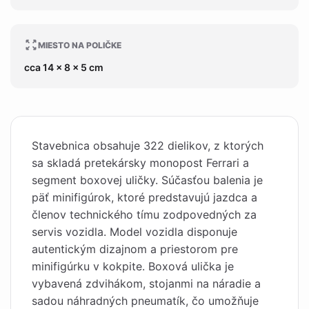
MIESTO NA POLIČKE
cca 14 x 8 x 5 cm
Stavebnica obsahuje 322 dielikov, z ktorých
sa skladá pretekársky monopost Ferrari a
segment boxovej uličky. Súčasťou balenia je
päť minifigúrok, ktoré predstavujú jazdca a
členov technického tímu zodpovedných za
servis vozidla. Model vozidla disponuje
autentickým dizajnom a priestorom pre
minifigúrku v kokpite. Boxová ulička je
vybavená zdvihákom, stojanmi na náradie a
sadou náhradných pneumatík, čo umožňuje