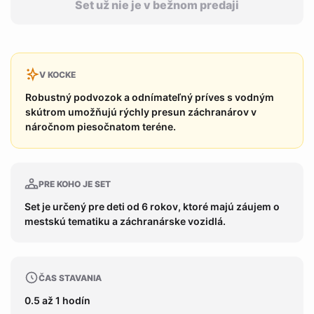
Set už nie je v bežnom predaji
V KOCKE
Robustný podvozok a odnímateľný príves s vodným
skútrom umožňujú rýchly presun záchranárov v
náročnom piesočnatom teréne.
PRE KOHO JE SET
Set je určený pre deti od 6 rokov, ktoré majú záujem o
mestskú tematiku a záchranárske vozidlá.
ČAS STAVANIA
0.5 až 1 hodín