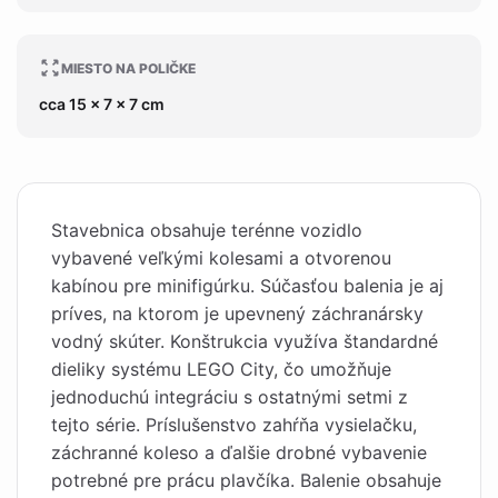
MIESTO NA POLIČKE
cca 15 x 7 x 7 cm
Stavebnica obsahuje terénne vozidlo
vybavené veľkými kolesami a otvorenou
kabínou pre minifigúrku. Súčasťou balenia je aj
príves, na ktorom je upevnený záchranársky
vodný skúter. Konštrukcia využíva štandardné
dieliky systému LEGO City, čo umožňuje
jednoduchú integráciu s ostatnými setmi z
tejto série. Príslušenstvo zahŕňa vysielačku,
záchranné koleso a ďalšie drobné vybavenie
potrebné pre prácu plavčíka. Balenie obsahuje