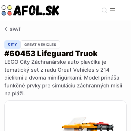
Skip
to
content
SPÄŤ
CITY
GREAT VEHICLES
#60453 Lifeguard Truck
LEGO City Záchranárske auto plavčíka je
tematický set z radu Great Vehicles s 214
dielikmi a dvoma minifigúrkami. Model prináša
funkčné prvky pre simuláciu záchranných misií
na pláži.