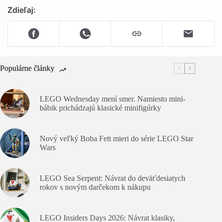
Zdieľaj:
Populárne články
LEGO Wednesday mení smer. Namiesto mini-
bábik prichádzajú klasické minifigúrky
Nový veľký Boba Fett mieri do série LEGO Star
Wars
LEGO Sea Serpent: Návrat do deväťdesiatych
rokov s novým darčekom k nákupu
LEGO Insiders Days 2026: Návrat klasiky,