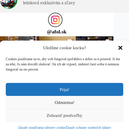
letisková exkluzivita a zľavy
@
afol.sk
Uložíme cookie kocku?
Cookies používame na to, aby web fungoval spoľahlivo a dobre sa ti prezeral. Je len
na tebe, čo nám dovolíš sledovať. Ak ich ale vypneš, niektoré časti webu ti nemusia
fungovať na sto percent.
Prijať
Sleduj ma na Instagrame
Copyright © 2026 afol.sk
Odmietnuť
LEGO® je ochranná známka spoločnosti LEGO Group, ktorá
Zobraziť predvoľby
túto stránku nesponzoruje, neautorizuje ani neschvaľuje.
Zásady ochrany osobných údajov
Zásady používania súborov cookie
Zásady ochrany osobných údajov