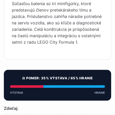
Súčasťou balenia sú tri minifigúrky, ktoré
predstavujú členov pretekárskeho tímu a
jazdca. Príslušenstvo zahŕňa náradie potrebné
na servis vozidla, ako sú kľúče a diagnostické
zariadenia. Celá konštrukcia je prispôsobená
na častú manipuláciu a integráciu s ostatnými
setmi z radu LEGO City Formula 1.
⚖️ POMER: 35% VÝSTAVA / 65% HRANIE
VÝSTAVA
HRANIE
Zdieľaj: