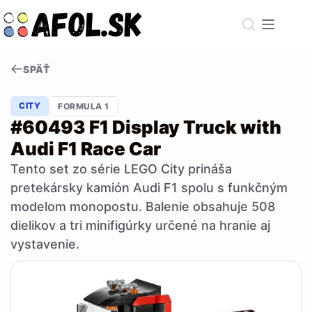
Skip
to
content
SPÄŤ
CITY
FORMULA 1
#60493 F1 Display Truck with
Audi F1 Race Car
Tento set zo série LEGO City prináša
pretekársky kamión Audi F1 spolu s funkčným
modelom monopostu. Balenie obsahuje 508
dielikov a tri minifigúrky určené na hranie aj
vystavenie.