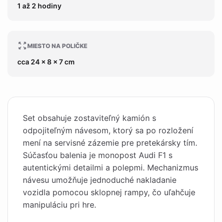
1 až 2 hodiny
MIESTO NA POLIČKE
cca 24 x 8 x 7 cm
Set obsahuje zostaviteľný kamión s
odpojiteľným návesom, ktorý sa po rozložení
mení na servisné zázemie pre pretekársky tím.
Súčasťou balenia je monopost Audi F1 s
autentickými detailmi a polepmi. Mechanizmus
návesu umožňuje jednoduché nakladanie
vozidla pomocou sklopnej rampy, čo uľahčuje
manipuláciu pri hre.