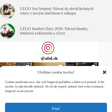
LEGO Sea Serpent: Návrat do deväťdesiatych
rokov s novým darčekom k nákupu
LEGO Insiders Days 2026: Návrat klasiky,
letisková exkluzivita a zľavy
@
afol.sk
Uložíme cookie kocku?
Cookies používame na to, aby web fungoval spoľahlivo a dobre sa ti prezeral. Je len
na tebe, čo nám dovolíš sledovať. Ak ich ale vypneš, niektoré časti webu ti nemusia
fungovať na sto percent.
Prijať
Sleduj ma na Instagrame