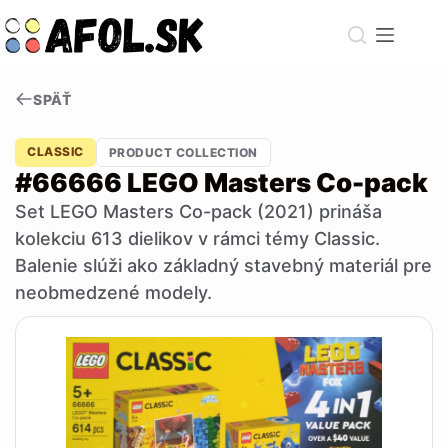
Skip
to
content
SPÄŤ
CLASSIC
PRODUCT COLLECTION
#66666 LEGO Masters Co-pack
Set LEGO Masters Co-pack (2021) prináša
kolekciu 613 dielikov v rámci témy Classic.
Balenie slúži ako základný stavebný materiál pre
neobmedzené modely.