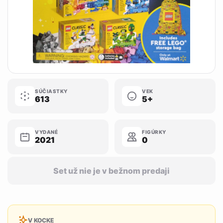
SÚČIASTKY
VEK
613
5+
VYDANÉ
FIGÚRKY
2021
0
Set už nie je v bežnom predaji
V KOCKE