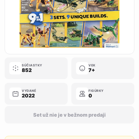
SÚČIASTKY
VEK
852
7+
VYDANÉ
FIGÚRKY
2022
0
Set už nie je v bežnom predaji