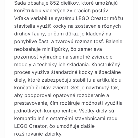
Sada obsahuje 852 dielikov, ktoré umožňujú
konštrukciu viacerých zvieracích postáv.
Vďaka variabilite systému LEGO Creator môžu
stavitelia využiť kocky na zostavenie rôznych
druhov fauny, pričom dôraz je kladený na
pohyblivé časti a tvarovú rozmanitosť. Balenie
neobsahuje minifigúrky, čo zameriava
pozornosť výhradne na samotné zvieracie
modely a techniky ich skladania. Konštrukčný
proces využíva štandardné kocky a špeciálne
diely, ktoré zabezpečujú stabilitu a artikuláciu
končatín či hláv zvierat. Set je navrhnutý tak,
aby podporoval opätovné rozoberanie a
prestavovanie, čím rozširuje možnosti využitia
jednotlivých komponentov. Všetky diely sú
kompatibilné s ostatnými stavebnicami radu
LEGO Creator, čo umožňuje ďalšie
rozširovanie zbierky.