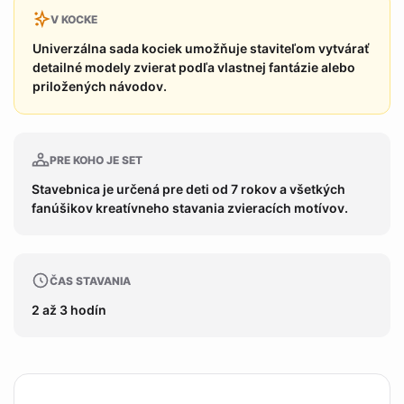
V KOCKE
Univerzálna sada kociek umožňuje staviteľom vytvárať
detailné modely zvierat podľa vlastnej fantázie alebo
priložených návodov.
PRE KOHO JE SET
Stavebnica je určená pre deti od 7 rokov a všetkých
fanúšikov kreatívneho stavania zvieracích motívov.
ČAS STAVANIA
2 až 3 hodín