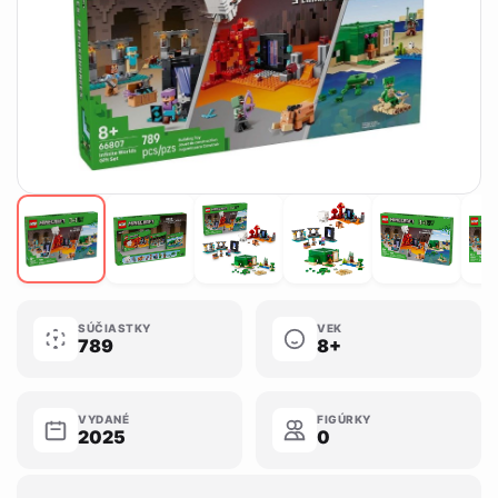
SÚČIASTKY
VEK
789
8+
VYDANÉ
FIGÚRKY
2025
0