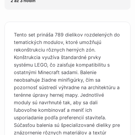
2 až 3 hodín
Tento set prináša 789 dielikov rozdelených do
tematických modulov, ktoré umožňujú
rekonštrukciu rôznych herných zón.
Konštrukcia využíva štandardné prvky
systému LEGO, čo zaisťuje kompatibilitu s
ostatnými Minecraft sadami. Balenie
neobsahuje žiadne minifigúrky, čím sa
pozornosť sústredí výhradne na architektúru a
terénne úpravy hernej mapy. Jednotlivé
moduly sú navrhnuté tak, aby sa dali
ľubovoľne kombinovať a meniť ich
usporiadanie podľa preferencií staviteľa.
Súčasťou balenia sú špecializované dieliky pre
znázornenie rôznych materiálov a textúr