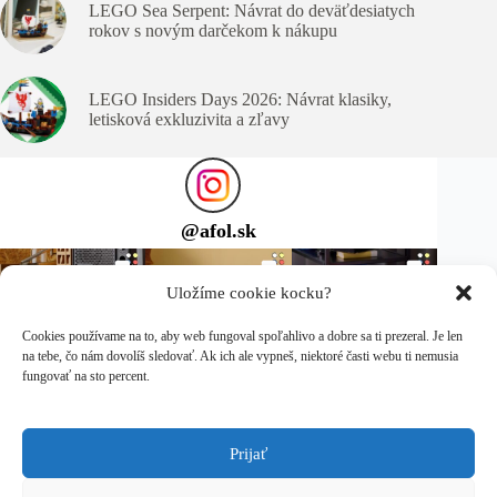
LEGO Sea Serpent: Návrat do deväťdesiatych
rokov s novým darčekom k nákupu
LEGO Insiders Days 2026: Návrat klasiky,
letisková exkluzivita a zľavy
@
afol.sk
Uložíme cookie kocku?
Cookies používame na to, aby web fungoval spoľahlivo a dobre sa ti prezeral. Je len
na tebe, čo nám dovolíš sledovať. Ak ich ale vypneš, niektoré časti webu ti nemusia
fungovať na sto percent.
Prijať
Sleduj ma na Instagrame
Copyright © 2026 afol.sk