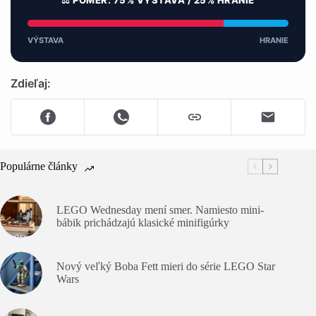
⚖️ POMER: 75% VÝSTAVA / 25% HRANIE
VÝSTAVA
HRANIE
Zdieľaj:
Populárne články
LEGO Wednesday mení smer. Namiesto mini-
bábik prichádzajú klasické minifigúrky
Nový veľký Boba Fett mieri do série LEGO Star
Wars