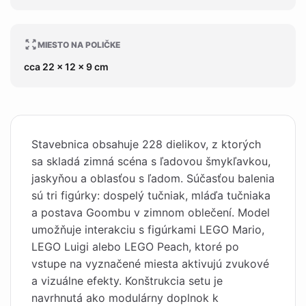
MIESTO NA POLIČKE
cca 22 x 12 x 9 cm
Stavebnica obsahuje 228 dielikov, z ktorých
sa skladá zimná scéna s ľadovou šmykľavkou,
jaskyňou a oblasťou s ľadom. Súčasťou balenia
sú tri figúrky: dospelý tučniak, mláďa tučniaka
a postava Goombu v zimnom oblečení. Model
umožňuje interakciu s figúrkami LEGO Mario,
LEGO Luigi alebo LEGO Peach, ktoré po
vstupe na vyznačené miesta aktivujú zvukové
a vizuálne efekty. Konštrukcia setu je
navrhnutá ako modulárny doplnok k