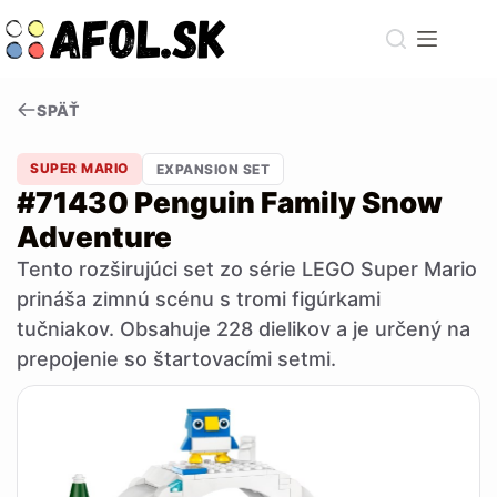
Skip
to
content
SPÄŤ
SUPER MARIO
EXPANSION SET
#71430 Penguin Family Snow
Adventure
Tento rozširujúci set zo série LEGO Super Mario
prináša zimnú scénu s tromi figúrkami
tučniakov. Obsahuje 228 dielikov a je určený na
prepojenie so štartovacími setmi.