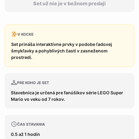
Set už nie je v bežnom predaji
V KOCKE
Set prináša interaktívne prvky v podobe ľadovej
šmykľavky a pohyblivých častí v zasneženom
prostredí.
PRE KOHO JE SET
Stavebnica je určená pre fanúšikov série LEGO Super
Mario vo veku od 7 rokov.
ČAS STAVANIA
0.5 až 1 hodín