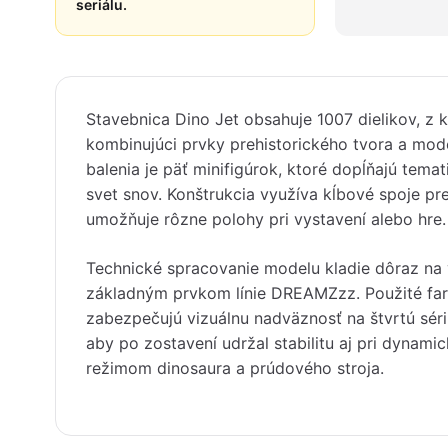
seriálu.
Stavebnica Dino Jet obsahuje 1007 dielikov, z 
kombinujúci prvky prehistorického tvora a mode
balenia je päť minifigúrok, ktoré dopĺňajú tema
svet snov. Konštrukcia využíva kĺbové spoje pre
umožňuje rôzne polohy pri vystavení alebo hre.
Technické spracovanie modelu kladie dôraz na va
základným prvkom línie DREAMZzz. Použité far
zabezpečujú vizuálnu nadväznosť na štvrtú sériu
aby po zostavení udržal stabilitu aj pri dynam
režimom dinosaura a prúdového stroja.