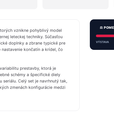
⚖️ POM
ktorých vznikne pohyblivý model
rnej leteckej techniky. Súčasťou
VÝSTAVA
tické doplnky a zbrane typické pre
 nastavenie končatín a krídel, čo
riabilitu prestavby, ktorá je
ebné schémy a špecifické diely
 seriálu. Celý set je navrhnutý tak,
ických zmenách konfigurácie medzi