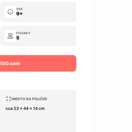
VEK
9+
FIGÚRKY
5
LEGO.com
MIESTO NA POLIČKE
cca 23 x 44 x 14 cm