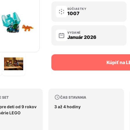
SÚČIASTKY
1007
VYDANÉ
Január 2026
Kúpiť na 
E SET
ČAS STAVANIA
pre deti od 9 rokov
3 až 4 hodiny
série LEGO