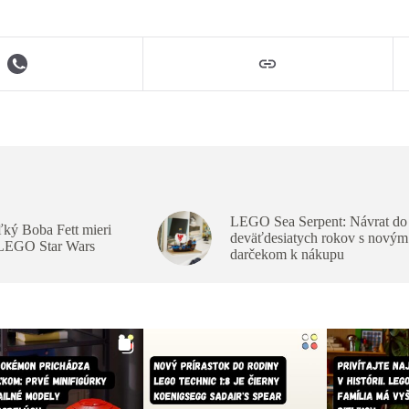
LEGO Sea Serpent: Návrat do
ký Boba Fett mieri
deväťdesiatych rokov s novým
 LEGO Star Wars
darčekom k nákupu