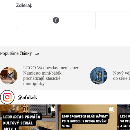
Zdieľaj:
Populárne články
LEGO Wednesday mení smer.
Namiesto mini-bábik
Nový veľ
prichádzajú klasické
do série
minifigúrky
@
afol.sk