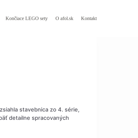
Končiace LEGO sety
O afol.sk
Kontakt
iahla stavebnica zo 4. série,
 päť detailne spracovaných