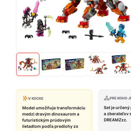
PRE KOHO J
V KOCKE
Set je určený 
Model umožňuje transformáciu
a zberateľov 
medzi dravým dinosaurom a
DREAMZzz.
futuristickým prúdovým
lietadlom podľa predlohy zo