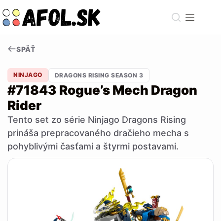
Skip
to
content
SPÄŤ
NINJAGO
DRAGONS RISING SEASON 3
#71843 Rogue’s Mech Dragon
Rider
Tento set zo série Ninjago Dragons Rising
prináša prepracovaného dračieho mecha s
pohyblivými časťami a štyrmi postavami.