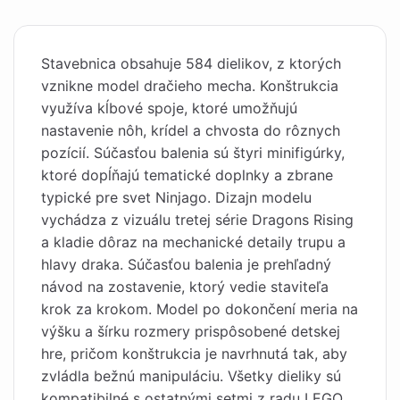
Stavebnica obsahuje 584 dielikov, z ktorých
vznikne model dračieho mecha. Konštrukcia
využíva kĺbové spoje, ktoré umožňujú
nastavenie nôh, krídel a chvosta do rôznych
pozícií. Súčasťou balenia sú štyri minifigúrky,
ktoré dopĺňajú tematické doplnky a zbrane
typické pre svet Ninjago. Dizajn modelu
vychádza z vizuálu tretej série Dragons Rising
a kladie dôraz na mechanické detaily trupu a
hlavy draka. Súčasťou balenia je prehľadný
návod na zostavenie, ktorý vedie staviteľa
krok za krokom. Model po dokončení meria na
výšku a šírku rozmery prispôsobené detskej
hre, pričom konštrukcia je navrhnutá tak, aby
zvládla bežnú manipuláciu. Všetky dieliky sú
kompatibilné s ostatnými setmi z radu LEGO