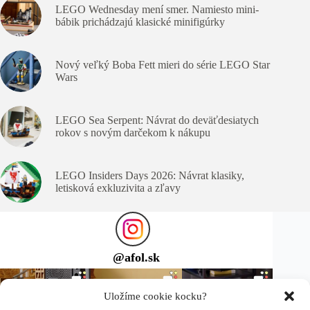
LEGO Wednesday mení smer. Namiesto mini-
bábik prichádzajú klasické minifigúrky
Nový veľký Boba Fett mieri do série LEGO Star
Wars
LEGO Sea Serpent: Návrat do deväťdesiatych
rokov s novým darčekom k nákupu
LEGO Insiders Days 2026: Návrat klasiky,
letisková exkluzivita a zľavy
@
afol.sk
Uložíme cookie kocku?