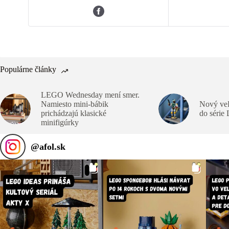
Populárne články
LEGO Wednesday mení smer.
Namiesto mini-bábik
Nový veľ
prichádzajú klasické
do série
minifigúrky
@
afol.sk