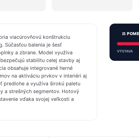
⚖️ POM
oria viacúrovňovú konštrukciu
. Súčasťou balenia je šesť
VÝSTAVA
oplnky a zbrane. Model využíva
bezpečujú stabilitu celej stavby aj
kcia obsahuje integrované herné
ov na aktiváciu prvkov v interiéri aj
sť predlohe a využíva širokú paletu
dy a strešných segmentov. Hotový
tavenie vďaka svojej veľkosti a