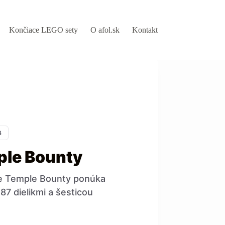
Končiace LEGO sety
O afol.sk
Kontakt
3
ple Bounty
he Temple Bounty ponúka
7 dielikmi a šesticou