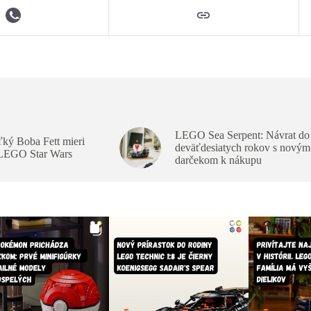
LEGO Sea Serpent: Návrat do
ký Boba Fett mieri
deväťdesiatych rokov s novým
 LEGO Star Wars
darčekom k nákupu