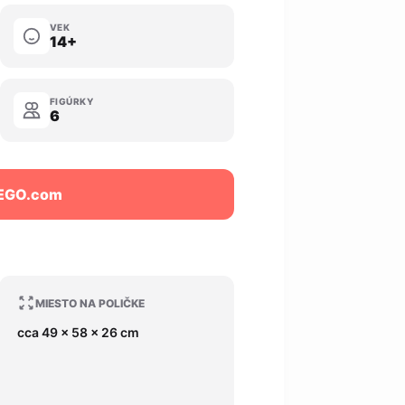
VEK
14+
FIGÚRKY
6
LEGO.com
MIESTO NA POLIČKE
cca 49 x 58 x 26 cm