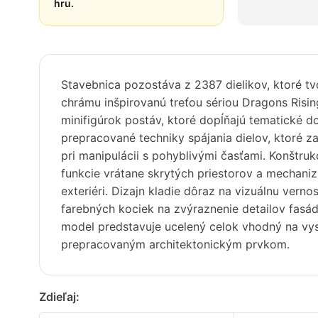
hru.
Stavebnica pozostáva z 2387 dielikov, ktoré tv
chrámu inšpirovanú treťou sériou Dragons Rising
minifigúrok postáv, ktoré dopĺňajú tematické d
prepracované techniky spájania dielov, ktoré za
pri manipulácii s pohyblivými časťami. Konštru
funkcie vrátane skrytých priestorov a mechanizm
exteriéri. Dizajn kladie dôraz na vizuálnu verno
farebných kociek na zvýraznenie detailov fasá
model predstavuje ucelený celok vhodný na vys
prepracovaným architektonickým prvkom.
Zdieľaj: