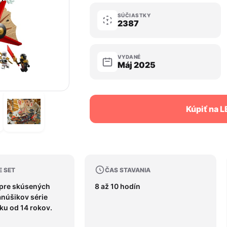
SÚČIASTKY
2387
VYDANÉ
Máj 2025
Kúpiť na 
E SET
ČAS STAVANIA
 pre skúsených
8 až 10 hodín
fanúšikov série
ku od 14 rokov.