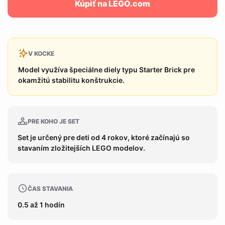
Kúpiť na LEGO.com
V KOCKE
Model využíva špeciálne diely typu Starter Brick pre
okamžitú stabilitu konštrukcie.
PRE KOHO JE SET
Set je určený pre deti od 4 rokov, ktoré začínajú so
stavaním zložitejších LEGO modelov.
ČAS STAVANIA
0.5 až 1 hodín