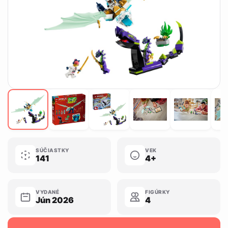
SÚČIASTKY
VEK
141
4+
VYDANÉ
FIGÚRKY
Jún 2026
4