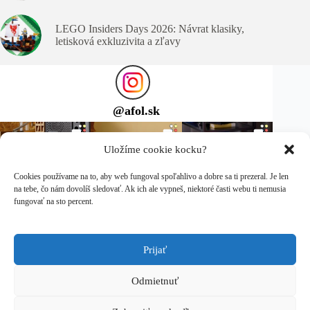
LEGO Insiders Days 2026: Návrat klasiky,
letisková exkluzivita a zľavy
@
afol.sk
Uložíme cookie kocku?
Cookies používame na to, aby web fungoval spoľahlivo a dobre sa ti prezeral. Je len
na tebe, čo nám dovolíš sledovať. Ak ich ale vypneš, niektoré časti webu ti nemusia
fungovať na sto percent.
Prijať
Sleduj ma na Instagrame
Copyright © 2026 afol.sk
Odmietnuť
LEGO® je ochranná známka spoločnosti LEGO Group, ktorá