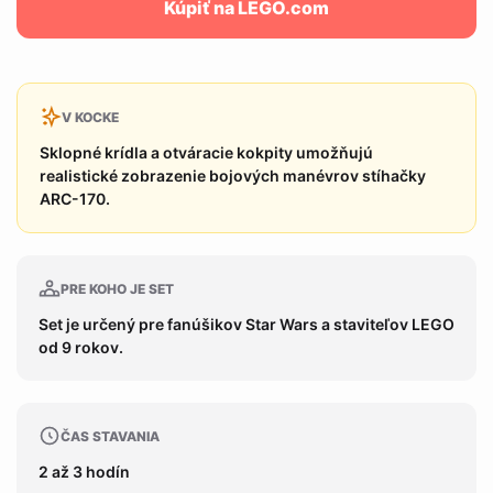
Kúpiť na LEGO.com
V KOCKE
Sklopné krídla a otváracie kokpity umožňujú
realistické zobrazenie bojových manévrov stíhačky
ARC-170.
PRE KOHO JE SET
Set je určený pre fanúšikov Star Wars a staviteľov LEGO
od 9 rokov.
ČAS STAVANIA
2 až 3 hodín