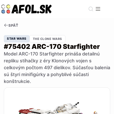
Skip
to
content
SPÄŤ
STAR WARS
THE CLONE WARS
#75402 ARC-170 Starfighter
Model ARC-170 Starfighter prináša detailnú
repliku stíhačky z éry Klonových vojen s
celkovým počtom 497 dielikov. Súčasťou balenia
sú štyri minifigúrky a pohyblivé súčasti
konštrukcie.