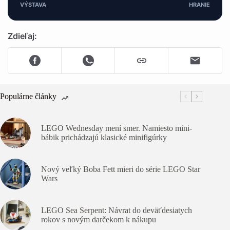
VÝSTAVA
HRANIE
Zdieľaj:
Populárne články
LEGO Wednesday mení smer. Namiesto mini-
bábik prichádzajú klasické minifigúrky
Nový veľký Boba Fett mieri do série LEGO Star
Wars
LEGO Sea Serpent: Návrat do deväťdesiatych
rokov s novým darčekom k nákupu