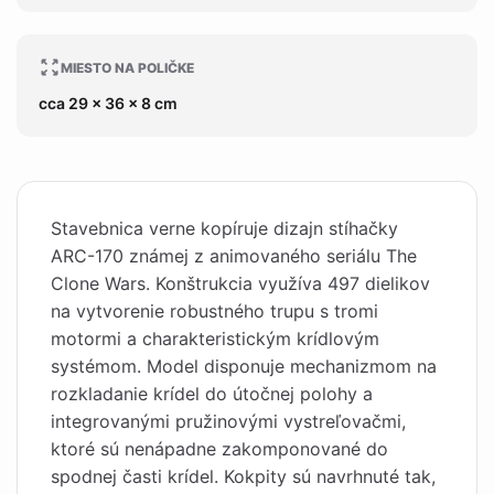
MIESTO NA POLIČKE
cca 29 x 36 x 8 cm
Stavebnica verne kopíruje dizajn stíhačky
ARC-170 známej z animovaného seriálu The
Clone Wars. Konštrukcia využíva 497 dielikov
na vytvorenie robustného trupu s tromi
motormi a charakteristickým krídlovým
systémom. Model disponuje mechanizmom na
rozkladanie krídel do útočnej polohy a
integrovanými pružinovými vystreľovačmi,
ktoré sú nenápadne zakomponované do
spodnej časti krídel. Kokpity sú navrhnuté tak,