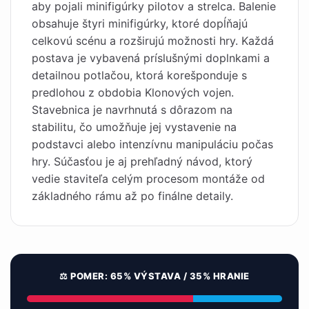
aby pojali minifigúrky pilotov a strelca. Balenie
obsahuje štyri minifigúrky, ktoré dopĺňajú
celkovú scénu a rozširujú možnosti hry. Každá
postava je vybavená príslušnými doplnkami a
detailnou potlačou, ktorá korešponduje s
predlohou z obdobia Klonových vojen.
Stavebnica je navrhnutá s dôrazom na
stabilitu, čo umožňuje jej vystavenie na
podstavci alebo intenzívnu manipuláciu počas
hry. Súčasťou je aj prehľadný návod, ktorý
vedie staviteľa celým procesom montáže od
základného rámu až po finálne detaily.
⚖️ POMER: 65% VÝSTAVA / 35% HRANIE