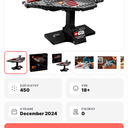
SÚČIASTKY
VEK
450
18+
VYDANÉ
FIGÚRKY
December 2024
0