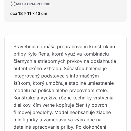
MIESTO NA POLIČKE
cca 18 x 11 x 13 cm
Stavebnica prináša prepracovanú konštrukciu
prilby Kylo Rena, ktorá využíva kombináciu
čiernych a strieborných prvkov na dosiahnutie
autentického vzhľadu. Súčasťou balenia je
integrovaný podstavec s informačným
štítkom, ktorý umožňuje stabilné umiestnenie
modelu na poličke alebo pracovnom stole.
Konštrukcia využíva rôzne techniky vrstvenia
dielikov, čím verne kopíruje členitý povrch
filmovej predlohy. Model neobsahuje žiadne
minifigúrky a zameriava sa výhradne na
detailné spracovanie prilby. Po dokončení