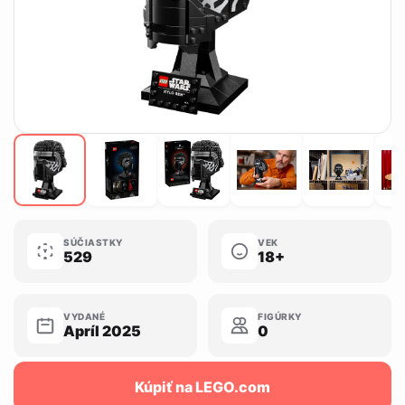
SÚČIASTKY
VEK
529
18+
VYDANÉ
FIGÚRKY
Apríl 2025
0
Kúpiť na LEGO.com