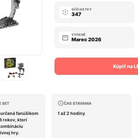
SÚČIASTKY
347
VYDANÉ
Marec 2026
Kúpiť na 
E SET
ČAS STAVANIA
e určená fanúšikom
1 až 2 hodiny
8 rokov, ktorí
kombináciu
ívnej hry.