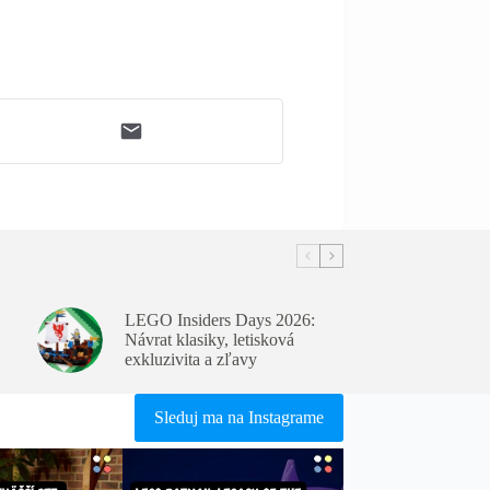
LEGO Insiders Days 2026:
Návrat klasiky, letisková
exkluzivita a zľavy
Sleduj ma na Instagrame