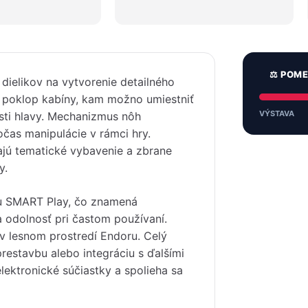
⚖️ POM
dielikov na vytvorenie detailného
í poklop kabíny, kam možno umiestniť
VÝSTAVA
asti hlavy. Mechanizmus nôh
očas manipulácie v rámci hry.
ňajú tematické vybavenie a zbrane
y.
iu SMART Play, čo znamená
 a odolnosť pri častom používaní.
 v lesnom prostredí Endoru. Celý
restavbu alebo integráciu s ďalšími
lektronické súčiastky a spolieha sa