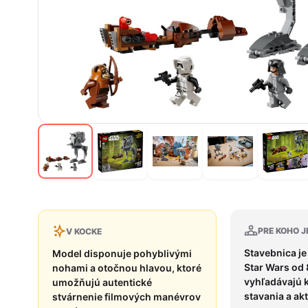
PRE KOHO J
V KOCKE
Stavebnica j
Model disponuje pohyblivými
Star Wars od 
nohami a otočnou hlavou, ktoré
vyhľadávajú 
umožňujú autentické
stavania a akt
stvárnenie filmových manévrov