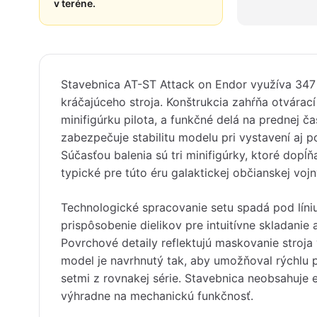
v teréne.
Stavebnica AT-ST Attack on Endor využíva 347 
kráčajúceho stroja. Konštrukcia zahŕňa otvárac
minifigúrku pilota, a funkčné delá na prednej č
zabezpečuje stabilitu modelu pri vystavení aj p
Súčasťou balenia sú tri minifigúrky, ktoré dopĺ
typické pre túto éru galaktickej občianskej vojn
Technologické spracovanie setu spadá pod lín
prispôsobenie dielikov pre intuitívne skladanie
Povrchové detaily reflektujú maskovanie stroja
model je navrhnutý tak, aby umožňoval rýchlu p
setmi z rovnakej série. Stavebnica neobsahuje e
výhradne na mechanickú funkčnosť.