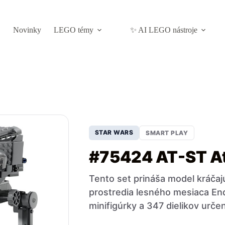
Novinky
LEGO témy
✨ AI LEGO nástroje
STAR WARS
SMART PLAY
#75424 AT-ST At
Tento set prináša model kráčaj
prostredia lesného mesiaca End
minifigúrky a 347 dielikov urč