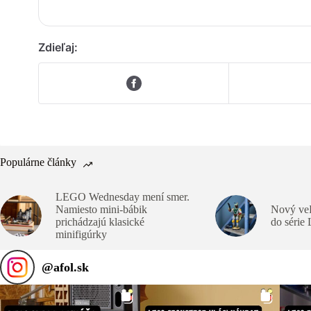
Zdieľaj:
Populárne články
LEGO Wednesday mení smer.
Namiesto mini-bábik
Nový veľ
prichádzajú klasické
do série
minifigúrky
@
afol.sk