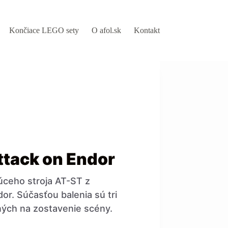
Končiace LEGO sety
O afol.sk
Kontakt
tack on Endor
úceho stroja AT-ST z
or. Súčasťou balenia sú tri
ených na zostavenie scény.