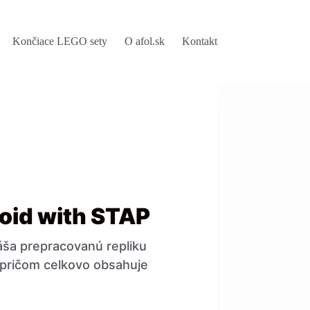
Končiace LEGO sety
O afol.sk
Kontakt
oid with STAP
áša prepracovanú repliku
 pričom celkovo obsahuje