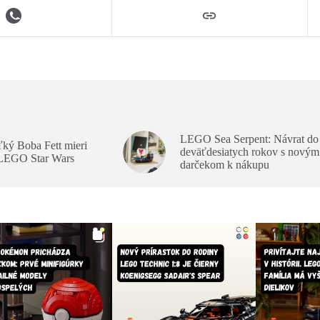
LEGO Sea Serpent: Návrat do
ký Boba Fett mieri
deväťdesiatych rokov s novým
 LEGO Star Wars
darčekom k nákupu