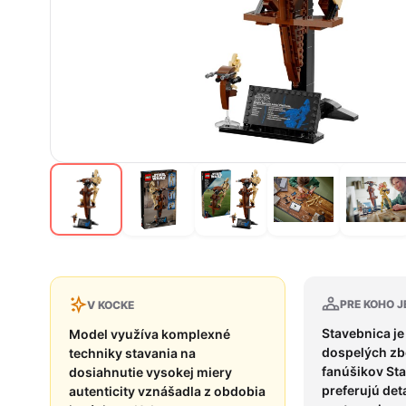
PRE KOHO J
V KOCKE
Stavebnica je
Model využíva komplexné
dospelých zb
techniky stavania na
fanúšikov Sta
dosiahnutie vysokej miery
preferujú det
autenticity vznášadla z obdobia