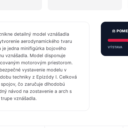
⚖️ POM
znikne detailný model vznášadla
 vytvorenie aerodynamického tvaru
VÝSTAVA
a je jedna minifigúrka bojového
inu vznášadla. Model disponuje
racovaným motorovým priestorom.
 bezpečné vystavenie modelu v
odobu techniky z Epizódy I. Celková
ť spojov, čo zaručuje dlhodobú
adný návod na zostavenie a arch s
 trupe vznášadla.