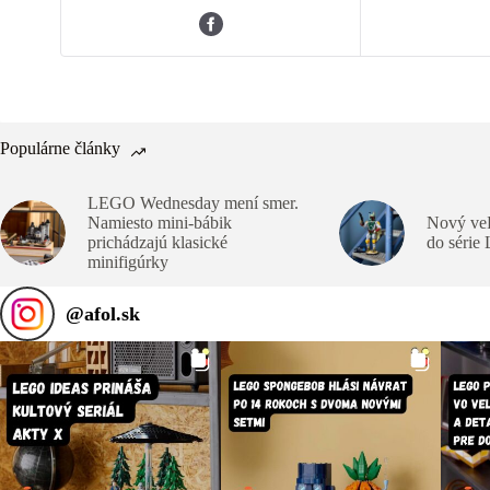
Populárne články
LEGO Wednesday mení smer.
Namiesto mini-bábik
Nový veľ
prichádzajú klasické
do série
minifigúrky
@
afol.sk