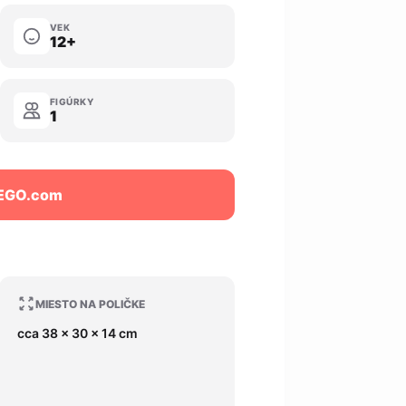
VEK
12+
FIGÚRKY
1
LEGO.com
MIESTO NA POLIČKE
cca 38 x 30 x 14 cm