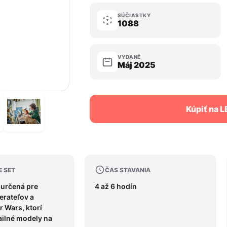
SÚČIASTKY
1088
VYDANÉ
Máj 2025
Kúpiť na 
E SET
ČAS STAVANIA
 určená pre
4 až 6 hodín
erateľov a
r Wars, ktorí
ailné modely na