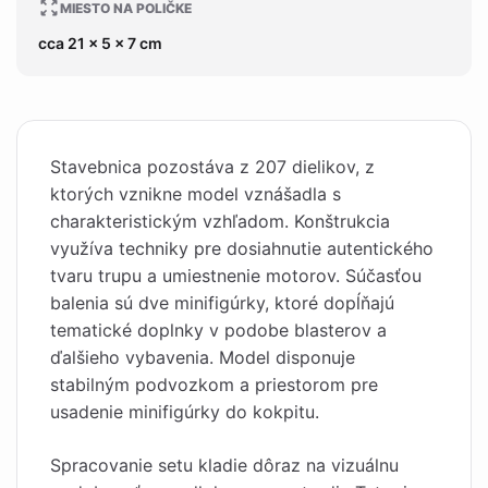
MIESTO NA POLIČKE
cca 21 x 5 x 7 cm
Stavebnica pozostáva z 207 dielikov, z
ktorých vznikne model vznášadla s
charakteristickým vzhľadom. Konštrukcia
využíva techniky pre dosiahnutie autentického
tvaru trupu a umiestnenie motorov. Súčasťou
balenia sú dve minifigúrky, ktoré dopĺňajú
tematické doplnky v podobe blasterov a
ďalšieho vybavenia. Model disponuje
stabilným podvozkom a priestorom pre
usadenie minifigúrky do kokpitu.
Spracovanie setu kladie dôraz na vizuálnu