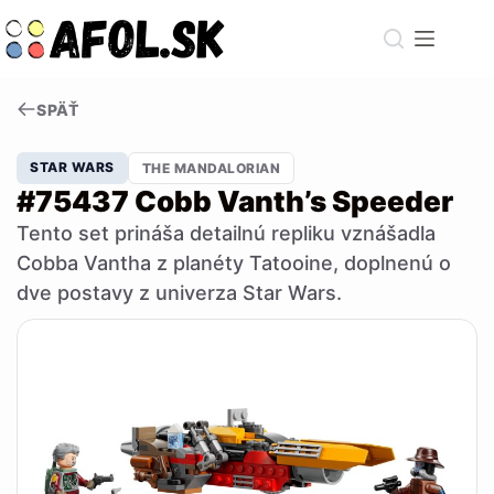
Skip
to
content
SPÄŤ
STAR WARS
THE MANDALORIAN
#75437 Cobb Vanth’s Speeder
Tento set prináša detailnú repliku vznášadla
Cobba Vantha z planéty Tatooine, doplnenú o
dve postavy z univerza Star Wars.