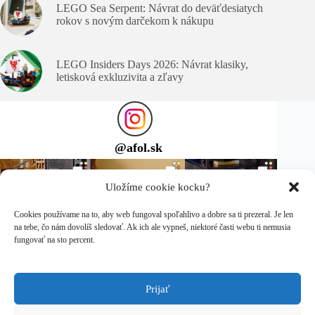
LEGO Sea Serpent: Návrat do deväťdesiatych
rokov s novým darčekom k nákupu
LEGO Insiders Days 2026: Návrat klasiky,
letisková exkluzivita a zľavy
@
afol.sk
Uložíme cookie kocku?
Cookies používame na to, aby web fungoval spoľahlivo a dobre sa ti prezeral. Je len
na tebe, čo nám dovolíš sledovať. Ak ich ale vypneš, niektoré časti webu ti nemusia
fungovať na sto percent.
Prijať
Sleduj ma na Instagrame
Copyright © 2026 afol.sk