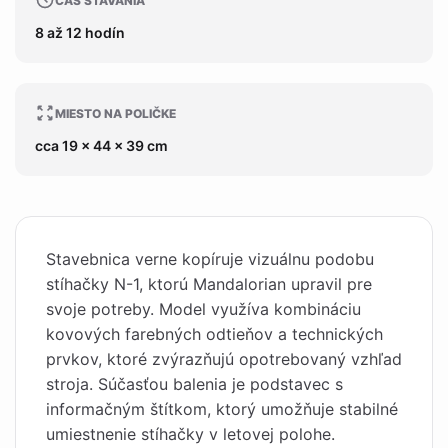
ČAS STAVANIA
8 až 12 hodín
MIESTO NA POLIČKE
cca 19 x 44 x 39 cm
Stavebnica verne kopíruje vizuálnu podobu
stíhačky N-1, ktorú Mandalorian upravil pre
svoje potreby. Model využíva kombináciu
kovových farebných odtieňov a technických
prvkov, ktoré zvýrazňujú opotrebovaný vzhľad
stroja. Súčasťou balenia je podstavec s
informačným štítkom, ktorý umožňuje stabilné
umiestnenie stíhačky v letovej polohe.