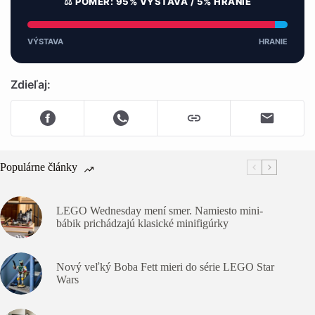
⚖️ POMER: 95% VÝSTAVA / 5% HRANIE
VÝSTAVA
HRANIE
Zdieľaj:
Populárne články
LEGO Wednesday mení smer. Namiesto mini-
bábik prichádzajú klasické minifigúrky
Nový veľký Boba Fett mieri do série LEGO Star
Wars