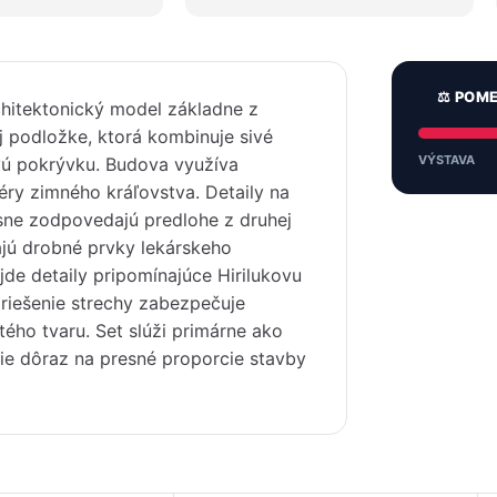
⚖️ POM
rchitektonický model základne z
j podložke, ktorá kombinuje sivé
VÝSTAVA
vú pokrývku. Budova využíva
éry zimného kráľovstva. Detaily na
esne zodpovedajú predlohe z druhej
ajú drobné prvky lekárskeho
ájde detaily pripomínajúce Hirilukovu
 riešenie strechy zabezpečuje
itého tvaru. Set slúži primárne ako
die dôraz na presné proporcie stavby