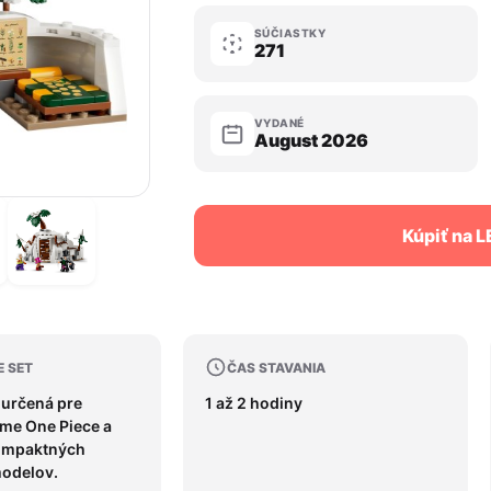
SÚČIASTKY
271
VYDANÉ
August 2026
Kúpiť na 
E SET
ČAS STAVANIA
 určená pre
1 až 2 hodiny
ime One Piece a
kompaktných
odelov.