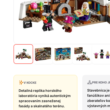
PRE KOHO J
V KOCKE
Stavebnica je
Detailná replika horského
fanúšikov an
laboratória vyniká autentickým
zberateľov 
spracovaním zasneženej
výstavných m
fasády a skalnatého terénu.