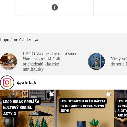
Populárne články
LEGO Wednesday mení smer.
Namiesto mini-bábik
Nový veľ
prichádzajú klasické
do série
minifigúrky
@
afol.sk