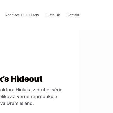
Končiace LEGO sety
O afol.sk
Kontakt
k’s Hideout
ktora Hiriluka z druhej série
elikov a verne reprodukuje
va Drum Island.