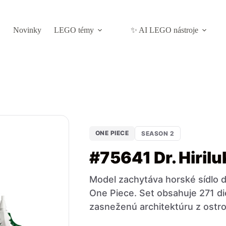
Novinky
LEGO témy
✨ AI LEGO nástroje
ONE PIECE
SEASON 2
#75641 Dr. Hirilu
Model zachytáva horské sídlo do
One Piece. Set obsahuje 271 di
zasneženú architektúru z ostro