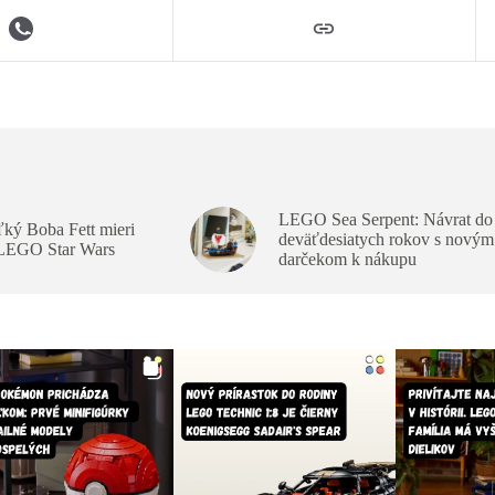
LEGO Sea Serpent: Návrat do
ký Boba Fett mieri
deväťdesiatych rokov s novým
 LEGO Star Wars
darčekom k nákupu