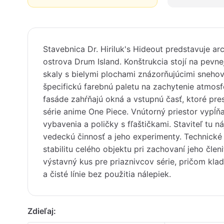
Stavebnica Dr. Hiriluk's Hideout predstavuje a
ostrova Drum Island. Konštrukcia stojí na pevne
skaly s bielymi plochami znázorňujúcimi sneho
špecifickú farebnú paletu na zachytenie atmosf
fasáde zahŕňajú okná a vstupnú časť, ktoré pr
série anime One Piece. Vnútorný priestor vypĺň
vybavenia a poličky s fľaštičkami. Staviteľ tu n
vedeckú činnosť a jeho experimenty. Technické
stabilitu celého objektu pri zachovaní jeho člen
výstavný kus pre priaznivcov série, pričom kla
a čisté línie bez použitia nálepiek.
Zdieľaj: