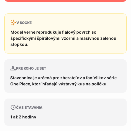
V KOCKE
Model verne reprodukuje fialový povrch so
špecifickými špirálovými vzormi a masívnou zelenou
stopkou.
PRE KOHO JE SET
Stavebnica je určená pre zberateľov a fanúšikov série
One Piece, ktorí hľadajú výstavný kus na poličku.
ČAS STAVANIA
1 až 2 hodiny