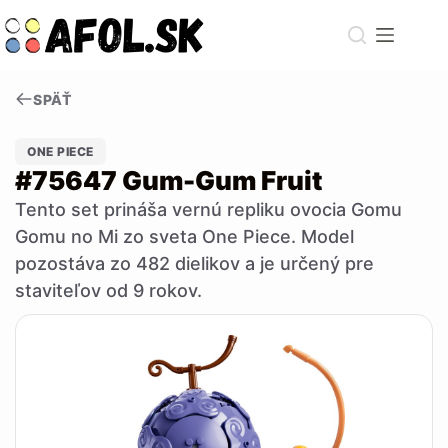
Skip
to
content
SPÄŤ
ONE PIECE
#75647 Gum-Gum Fruit
Tento set prináša vernú repliku ovocia Gomu
Gomu no Mi zo sveta One Piece. Model
pozostáva zo 482 dielikov a je určený pre
staviteľov od 9 rokov.