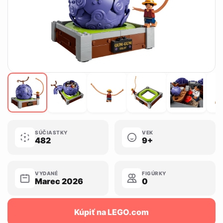
SÚČIASTKY
VEK
482
9+
VYDANÉ
FIGÚRKY
Marec 2026
0
Kúpiť na LEGO.com