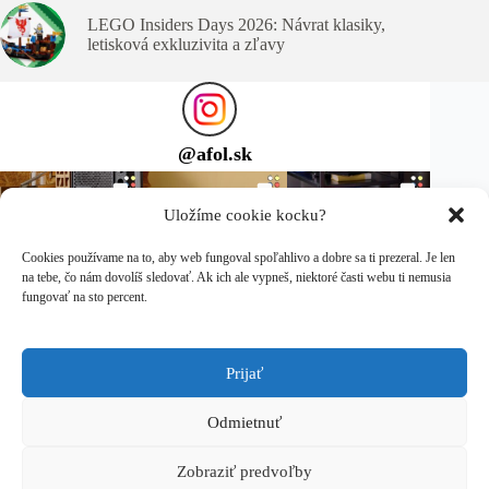
LEGO Insiders Days 2026: Návrat klasiky,
letisková exkluzivita a zľavy
@
afol.sk
Uložíme cookie kocku?
Cookies používame na to, aby web fungoval spoľahlivo a dobre sa ti prezeral. Je len
na tebe, čo nám dovolíš sledovať. Ak ich ale vypneš, niektoré časti webu ti nemusia
fungovať na sto percent.
Prijať
Sleduj ma na Instagrame
Copyright © 2026 afol.sk
Odmietnuť
LEGO® je ochranná známka spoločnosti LEGO Group, ktorá
Zobraziť predvoľby
túto stránku nesponzoruje, neautorizuje ani neschvaľuje.