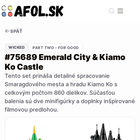
Skip
to
content
SPÄŤ
WICKED
PART TWO - FOR GOOD
#75689 Emerald City & Kiamo
Ko Castle
Tento set prináša detailné spracovanie
Smaragdového mesta a hradu Kiamo Ko s
celkovým počtom 860 dielikov. Súčasťou
balenia sú dve minifigúrky a doplnky inšpirované
filmovou predlohou.