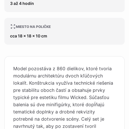
3 až 4 hodín
MIESTO NA POLIČKE
cca 18 x 18 x 10 cm
Model pozostáva z 860 dielikov, ktoré tvoria
modulárnu architektúru dvoch kľúčových
lokalít. Konštrukcia využíva technické riešenia
pre stabilitu oboch častí a obsahuje prvky
typické pre estetiku filmu Wicked. Súčasťou
balenia sú dve minifigúrky, ktoré dopĺňajú
tematické doplnky a drobné rekvizity
potrebné na dotvorenie scény. Celý set je
navrhnutý tak, aby po zostavení tvoril