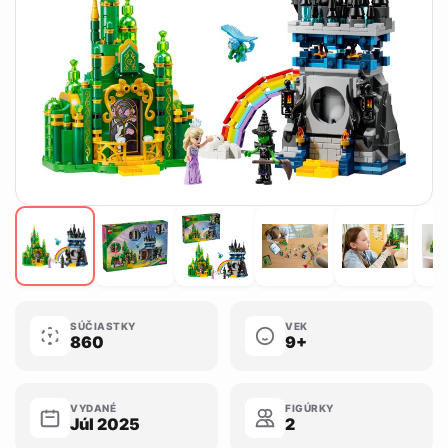
SÚČIASTKY
VEK
860
9+
VYDANÉ
FIGÚRKY
Júl 2025
2