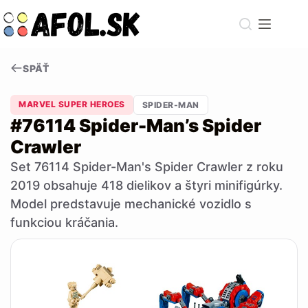
Skip
to
content
SPÄŤ
MARVEL SUPER HEROES
SPIDER-MAN
#76114 Spider-Man’s Spider
Crawler
Set 76114 Spider-Man's Spider Crawler z roku
2019 obsahuje 418 dielikov a štyri minifigúrky.
Model predstavuje mechanické vozidlo s
funkciou kráčania.