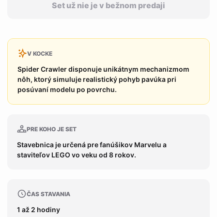
Set už nie je v bežnom predaji
V KOCKE
Spider Crawler disponuje unikátnym mechanizmom
nôh, ktorý simuluje realistický pohyb pavúka pri
posúvaní modelu po povrchu.
PRE KOHO JE SET
Stavebnica je určená pre fanúšikov Marvelu a
staviteľov LEGO vo veku od 8 rokov.
ČAS STAVANIA
1 až 2 hodiny