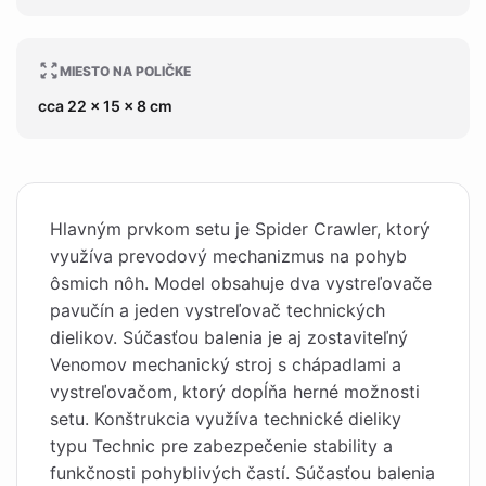
MIESTO NA POLIČKE
cca 22 x 15 x 8 cm
Hlavným prvkom setu je Spider Crawler, ktorý
využíva prevodový mechanizmus na pohyb
ôsmich nôh. Model obsahuje dva vystreľovače
pavučín a jeden vystreľovač technických
dielikov. Súčasťou balenia je aj zostaviteľný
Venomov mechanický stroj s chápadlami a
vystreľovačom, ktorý dopĺňa herné možnosti
setu. Konštrukcia využíva technické dieliky
typu Technic pre zabezpečenie stability a
funkčnosti pohyblivých častí. Súčasťou balenia