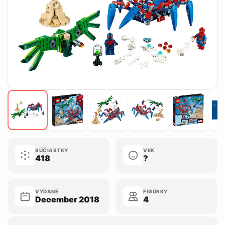
SÚČIASTKY
VEK
418
?
VYDANÉ
FIGÚRKY
December 2018
4