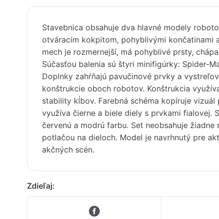
Stavebnica obsahuje dva hlavné modely robot
otváracím kokpitom, pohyblivými končatinami
mech je rozmernejší, má pohyblivé prsty, chápad
Súčasťou balenia sú štyri minifigúrky: Spider-
Doplnky zahŕňajú pavučinové prvky a vystreľova
konštrukcie oboch robotov. Konštrukcia využív
stability kĺbov. Farebná schéma kopíruje vizuá
využíva čierne a biele diely s prvkami fialovej
červenú a modrú farbu. Set neobsahuje žiadne n
potlačou na dieloch. Model je navrhnutý pre ak
akčných scén.
Zdieľaj: