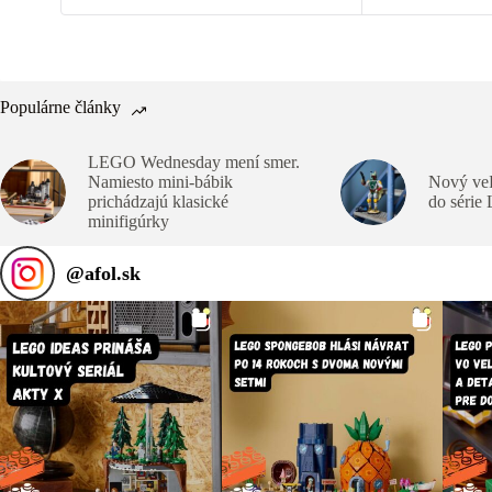
Populárne články
LEGO Wednesday mení smer.
Namiesto mini-bábik
Nový veľ
prichádzajú klasické
do série
minifigúrky
@
afol.sk