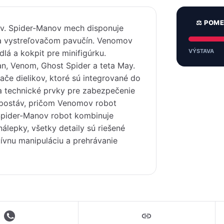
⚖️ POM
ov. Spider-Manov mech disponuje
 a vystreľovačom pavučín. Venomov
VÝSTAVA
lá a kokpit pre minifigúrku.
Man, Venom, Ghost Spider a teta May.
če dielikov, ktoré sú integrované do
a technické prvky pre zabezpečenie
l postáv, pričom Venomov robot
. Spider-Manov robot kombinuje
álepky, všetky detaily sú riešené
tívnu manipuláciu a prehrávanie