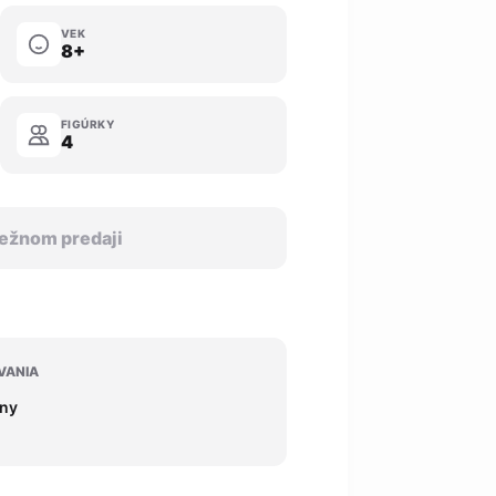
VEK
8+
FIGÚRKY
4
 bežnom predaji
VANIA
iny