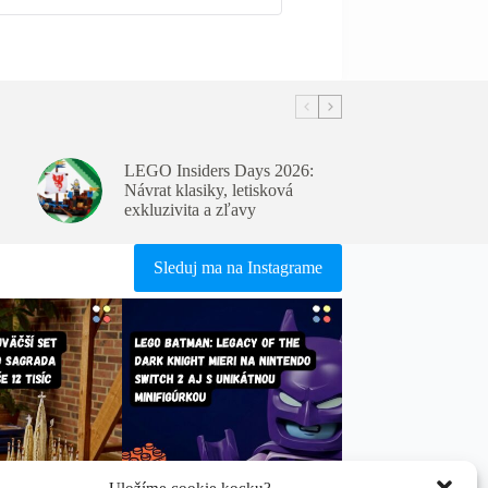
LEGO Insiders Days 2026:
Návrat klasiky, letisková
exkluzivita a zľavy
Sleduj ma na Instagrame
Uložíme cookie kocku?