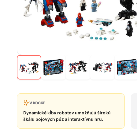
V KOCKE
Dynamické kĺby robotov umožňujú širokú
škálu bojových póz a interaktívnu hru.