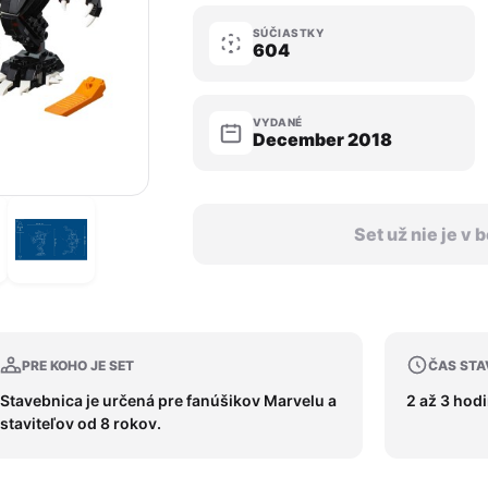
SÚČIASTKY
604
VYDANÉ
December 2018
Set už nie je v
PRE KOHO JE SET
ČAS STA
Stavebnica je určená pre fanúšikov Marvelu a
2 až 3 hod
staviteľov od 8 rokov.