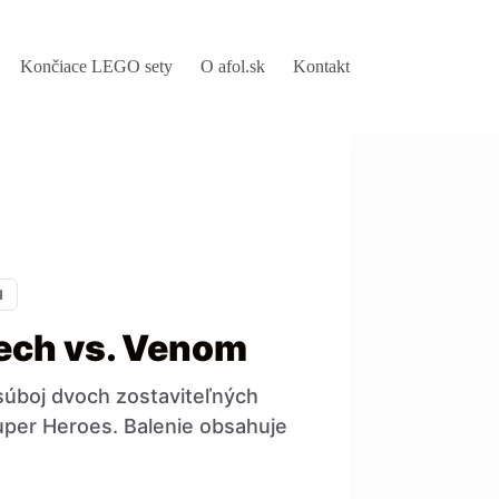
Končiace LEGO sety
O afol.sk
Kontakt
N
ech vs. Venom
súboj dvoch zostaviteľných
uper Heroes. Balenie obsahuje