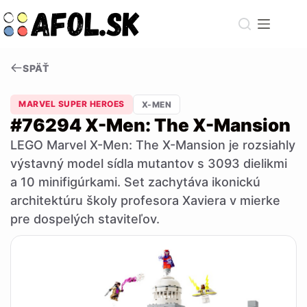
Skip
to
content
SPÄŤ
MARVEL SUPER HEROES
X-MEN
#76294 X-Men: The X-Mansion
LEGO Marvel X-Men: The X-Mansion je rozsiahly
výstavný model sídla mutantov s 3093 dielikmi
a 10 minifigúrkami. Set zachytáva ikonickú
architektúru školy profesora Xaviera v mierke
pre dospelých staviteľov.