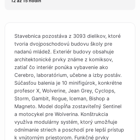
12 až 15 hodín
Stavebnica pozostáva z 3093 dielikov, ktoré
tvoria dvojposchodovú budovu školy pre
nadanú mládež. Exteriér budovy obsahuje
architektonické prvky známe z komiksov,
zatiaľ čo interiér ponúka vybavenie ako
Cerebro, laboratórium, učebne a izby postáv.
Súčasťou balenia je 10 minifigúrok, konkrétne
profesor X, Wolverine, Jean Grey, Cyclops,
Storm, Gambit, Rogue, Iceman, Bishop a
Magneto. Model dopĺňa zostaviteľný Sentinel
a motocykel pre Wolverina. Konštrukcia
využíva modulárny systém, ktorý umožňuje
odnímanie striech a poschodí pre lepší prístup
k vnútorným priestorom. Funkčné prvky