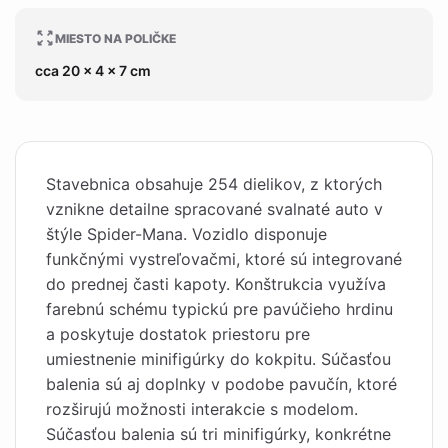
MIESTO NA POLIČKE
cca 20 x 4 x 7 cm
Stavebnica obsahuje 254 dielikov, z ktorých
vznikne detailne spracované svalnaté auto v
štýle Spider-Mana. Vozidlo disponuje
funkčnými vystreľovačmi, ktoré sú integrované
do prednej časti kapoty. Konštrukcia využíva
farebnú schému typickú pre pavúčieho hrdinu
a poskytuje dostatok priestoru pre
umiestnenie minifigúrky do kokpitu. Súčasťou
balenia sú aj doplnky v podobe pavučín, ktoré
rozširujú možnosti interakcie s modelom.
Súčasťou balenia sú tri minifigúrky, konkrétne