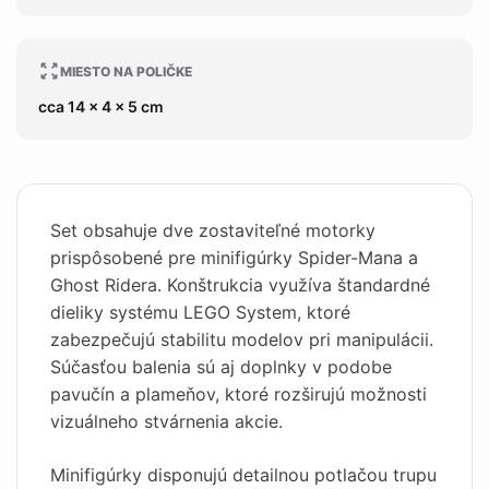
MIESTO NA POLIČKE
cca 14 x 4 x 5 cm
Set obsahuje dve zostaviteľné motorky
prispôsobené pre minifigúrky Spider-Mana a
Ghost Ridera. Konštrukcia využíva štandardné
dieliky systému LEGO System, ktoré
zabezpečujú stabilitu modelov pri manipulácii.
Súčasťou balenia sú aj doplnky v podobe
pavučín a plameňov, ktoré rozširujú možnosti
vizuálneho stvárnenia akcie.
Minifigúrky disponujú detailnou potlačou trupu