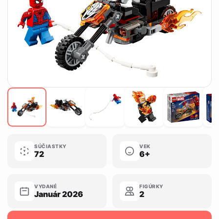
SÚČIASTKY
VEK
72
6+
VYDANÉ
FIGÚRKY
Január 2026
2