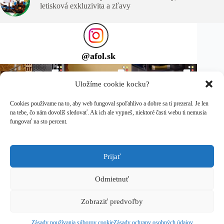
letisková exkluzivita a zľavy
@
afol.sk
Uložíme cookie kocku?
Cookies používame na to, aby web fungoval spoľahlivo a dobre sa ti prezeral. Je len
na tebe, čo nám dovolíš sledovať. Ak ich ale vypneš, niektoré časti webu ti nemusia
fungovať na sto percent.
Prijať
Sleduj ma na Instagrame
Copyright © 2026 afol.sk
Odmietnuť
LEGO® je ochranná známka spoločnosti LEGO Group, ktorá
Zobraziť predvoľby
túto stránku nesponzoruje, neautorizuje ani neschvaľuje.
Zásady ochrany osobných údajov
Zásady používania súborov cookie
Zásady ochrany osobných údajov