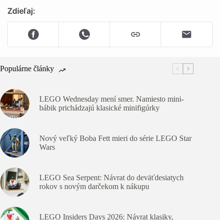
Zdieľaj:
Populárne články
LEGO Wednesday mení smer. Namiesto mini-
bábik prichádzajú klasické minifigúrky
Nový veľký Boba Fett mieri do série LEGO Star
Wars
LEGO Sea Serpent: Návrat do deväťdesiatych
rokov s novým darčekom k nákupu
LEGO Insiders Days 2026: Návrat klasiky,