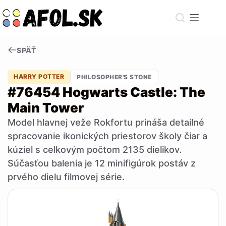
Skip
to
content
SPÄŤ
HARRY POTTER
PHILOSOPHER'S STONE
#76454 Hogwarts Castle: The
Main Tower
Model hlavnej veže Rokfortu prináša detailné
spracovanie ikonických priestorov školy čiar a
kúziel s celkovým počtom 2135 dielikov.
Súčasťou balenia je 12 minifigúrok postáv z
prvého dielu filmovej série.