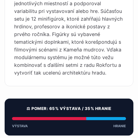
jednotlivých miestností a podporoval
variabilitu pri vystavovaní alebo hre. Súčasťou
setu je 12 minifigúrok, ktoré zahŕňajú hlavných
hrdinov, profesorov a ikonické postavy z
prvého ročníka. Figúrky sú vybavené
tematickými doplnkami, ktoré korešpondujú s
filmovými scénami z Kameňa mudrcov. Vďaka
modulárnemu systému je možné túto vežu
kombinovať s ďalšími setmi z radu Rokfortu a
vytvoriť tak ucelenú architektúru hradu.
⚖️ POMER: 65% VÝSTAVA / 35% HRANIE
VÝSTAVA
HRANIE