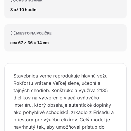
ČAS STAVANIA
8 až 10 hodín
MIESTO NA POLIČKE
cca 67 x 36 x 14 cm
Stavebnica verne reprodukuje hlavnú vežu
Rokfortu vrátane Veľkej siene, učební a
tajných chodieb. Konštrukcia využíva 2135
dielikov na vytvorenie viacúrovňového
interiéru, ktorý obsahuje autentické doplnky
ako pohyblivé schodiská, zrkadlo z Erisedu a
priestory pre výučbu elixírov. Celý model je
navrhnutý tak, aby umožňoval prístup do