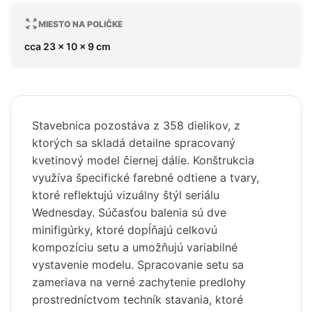
MIESTO NA POLIČKE
cca 23 x 10 x 9 cm
Stavebnica pozostáva z 358 dielikov, z
ktorých sa skladá detailne spracovaný
kvetinový model čiernej dálie. Konštrukcia
využíva špecifické farebné odtiene a tvary,
ktoré reflektujú vizuálny štýl seriálu
Wednesday. Súčasťou balenia sú dve
minifigúrky, ktoré dopĺňajú celkovú
kompozíciu setu a umožňujú variabilné
vystavenie modelu. Spracovanie setu sa
zameriava na verné zachytenie predlohy
prostredníctvom techník stavania, ktoré