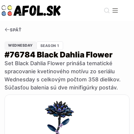
Skip
to
content
SPÄŤ
WEDNESDAY
SEASON 1
#76784 Black Dahlia Flower
Set Black Dahlia Flower prináša tematické
spracovanie kvetinového motívu zo seriálu
Wednesday s celkovým počtom 358 dielikov.
Súčasťou balenia sú dve minifigúrky postáv.