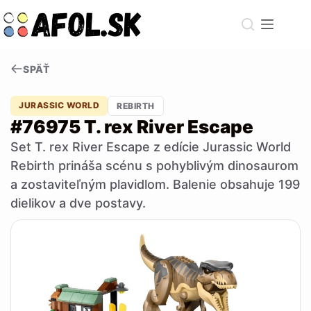
Skip
to
content
SPÄŤ
JURASSIC WORLD
REBIRTH
#76975 T. rex River Escape
Set T. rex River Escape z edície Jurassic World
Rebirth prináša scénu s pohyblivým dinosaurom
a zostaviteľným plavidlom. Balenie obsahuje 199
dielikov a dve postavy.