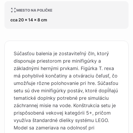
MIESTO NA POLIČKE
cca 20 x 14 x 8 cm
Súčasťou balenia je zostaviteľný čln, ktorý
disponuje priestorom pre minifigúrky a
základnými hernými prvkami. Figúrka T. rexa
má pohyblivé končatiny a otváraciu čeľusť, čo
umožňuje rôzne polohovanie pri hre. Súčasťou
setu sú dve minifigúrky postáv, ktoré dopĺňajú
tematické doplnky potrebné pre simuláciu
záchrannej misie na vode. Konštrukcia setu je
prispôsobená vekovej kategórii 5+, pričom
využíva štandardné dieliky systému LEGO.
Model sa zameriava na odolnosť pri