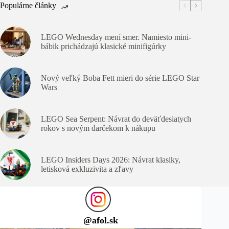
Populárne články
LEGO Wednesday mení smer. Namiesto mini-
bábik prichádzajú klasické minifigúrky
Nový veľký Boba Fett mieri do série LEGO Star
Wars
LEGO Sea Serpent: Návrat do deväťdesiatych
rokov s novým darčekom k nákupu
LEGO Insiders Days 2026: Návrat klasiky,
letisková exkluzivita a zľavy
@
afol.sk