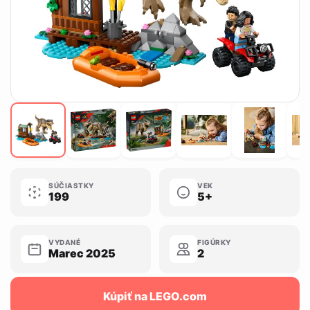
SÚČIASTKY
VEK
199
5+
VYDANÉ
FIGÚRKY
Marec 2025
2
Kúpiť na LEGO.com