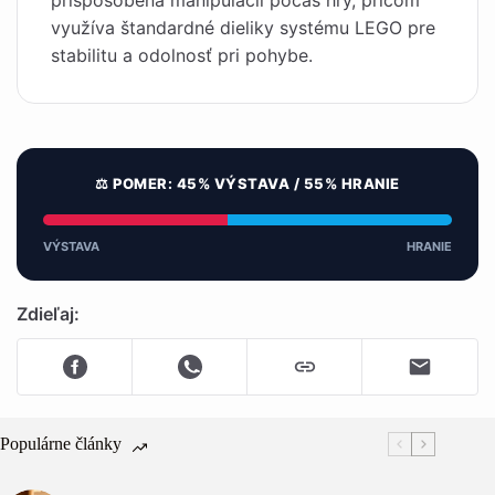
prispôsobená manipulácii počas hry, pričom
využíva štandardné dieliky systému LEGO pre
stabilitu a odolnosť pri pohybe.
⚖️ POMER: 45% VÝSTAVA / 55% HRANIE
VÝSTAVA
HRANIE
Zdieľaj:
Populárne články