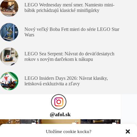
LEGO Wednesday mení smer. Namiesto mini-
bábik prichádzajú klasické minifigúrky
Nový veľký Boba Fett mieri do série LEGO Star
Wars
LEGO Sea Serpent: Návrat do deväťdesiatych
rokov s novým darčekom k nákupu
LEGO Insiders Days 2026: Návrat klasiky,
letisková exkluzivita a zľavy
@
afol.sk
Uložíme cookie kocku?