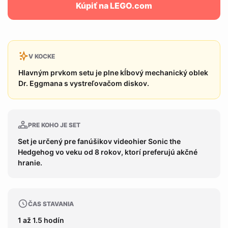
Kúpiť na LEGO.com
V KOCKE
Hlavným prvkom setu je plne kĺbový mechanický oblek
Dr. Eggmana s vystreľovačom diskov.
PRE KOHO JE SET
Set je určený pre fanúšikov videohier Sonic the
Hedgehog vo veku od 8 rokov, ktorí preferujú akčné
hranie.
ČAS STAVANIA
1 až 1.5 hodín