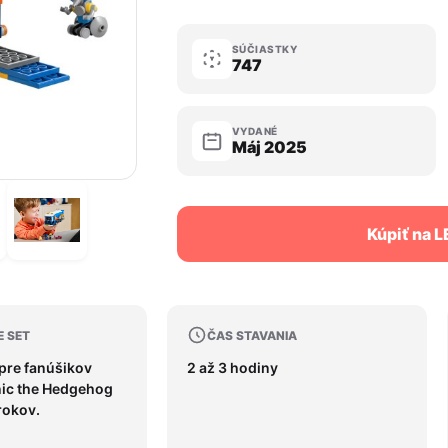
SÚČIASTKY
747
VYDANÉ
Máj 2025
Kúpiť na 
E SET
ČAS STAVANIA
 pre fanúšikov
2 až 3 hodiny
nic the Hedgehog
rokov.