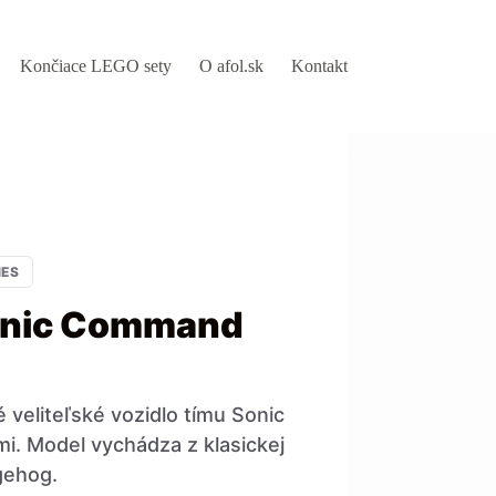
Končiace LEGO sety
O afol.sk
Kontakt
MES
onic Command
 veliteľské vozidlo tímu Sonic
ami. Model vychádza z klasickej
gehog.