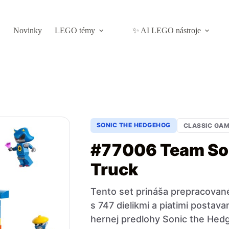
Novinky
LEGO témy
✨ AI LEGO nástroje
SONIC THE HEDGEHOG
CLASSIC GA
#77006 Team S
Truck
Tento set prináša prepracované
s 747 dielikmi a piatimi postav
hernej predlohy Sonic the Hed