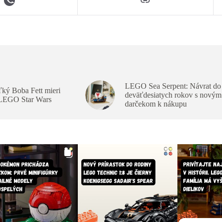
LEGO Sea Serpent: Návrat do
ký Boba Fett mieri
deväťdesiatych rokov s novým
 LEGO Star Wars
darčekom k nákupu