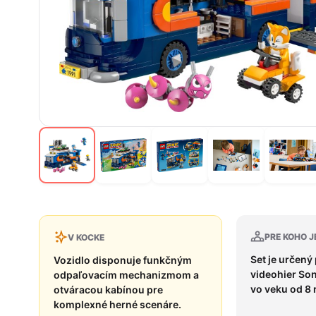
PRE KOHO J
V KOCKE
Set je určený
Vozidlo disponuje funkčným
videohier So
odpaľovacím mechanizmom a
vo veku od 8 
otváracou kabínou pre
komplexné herné scenáre.