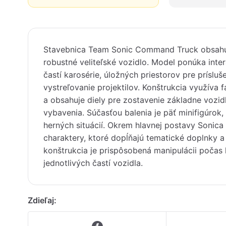
Stavebnica Team Sonic Command Truck obsahuje
robustné veliteľské vozidlo. Model ponúka inte
častí karosérie, úložných priestorov pre prísl
vystreľovanie projektilov. Konštrukcia využíva f
a obsahuje diely pre zostavenie základne vozid
vybavenia. Súčasťou balenia je päť minifigúrok
herných situácií. Okrem hlavnej postavy Sonica
charaktery, ktoré dopĺňajú tematické doplnky 
konštrukcia je prispôsobená manipulácii počas
jednotlivých častí vozidla.
Zdieľaj: