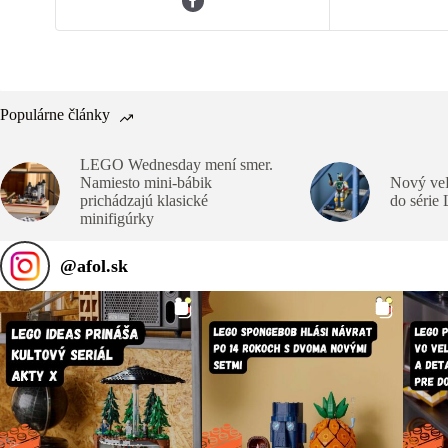
Populárne články
LEGO Wednesday mení smer.
Namiesto mini-bábik
Nový veľ
prichádzajú klasické
do série
minifigúrky
@
afol.sk