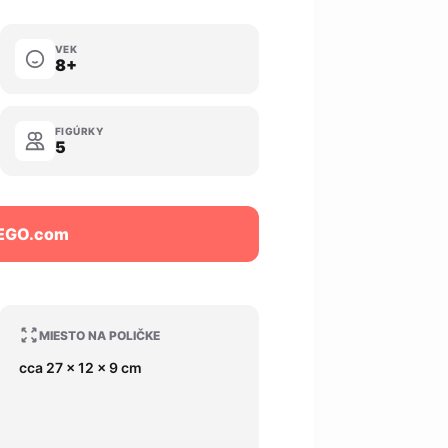
VEK
8+
FIGÚRKY
5
LEGO.com
MIESTO NA POLIČKE
cca 27 x 12 x 9 cm