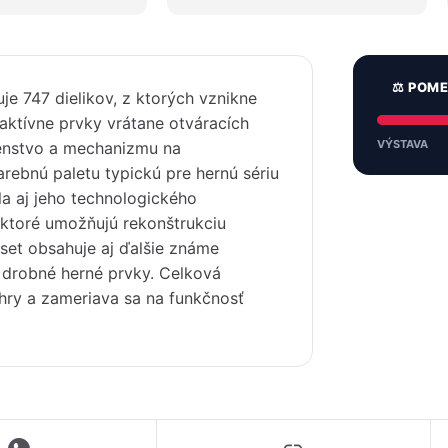
⚖️ POM
 747 dielikov, z ktorých vznikne
raktívne prvky vrátane otváracích
VÝSTAVA
ušenstvo a mechanizmu na
arebnú paletu typickú pre hernú sériu
la aj jeho technologického
, ktoré umožňujú rekonštrukciu
 set obsahuje aj ďalšie známe
a drobné herné prvky. Celková
 hry a zameriava sa na funkčnosť