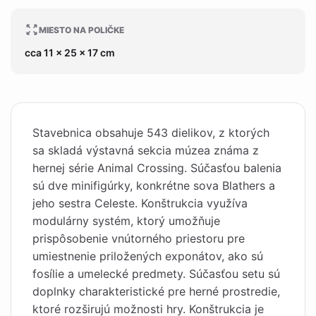
MIESTO NA POLIČKE
cca 11 x 25 x 17 cm
Stavebnica obsahuje 543 dielikov, z ktorých
sa skladá výstavná sekcia múzea známa z
hernej série Animal Crossing. Súčasťou balenia
sú dve minifigúrky, konkrétne sova Blathers a
jeho sestra Celeste. Konštrukcia využíva
modulárny systém, ktorý umožňuje
prispôsobenie vnútorného priestoru pre
umiestnenie priložených exponátov, ako sú
fosílie a umelecké predmety. Súčasťou setu sú
doplnky charakteristické pre herné prostredie,
ktoré rozširujú možnosti hry. Konštrukcia je