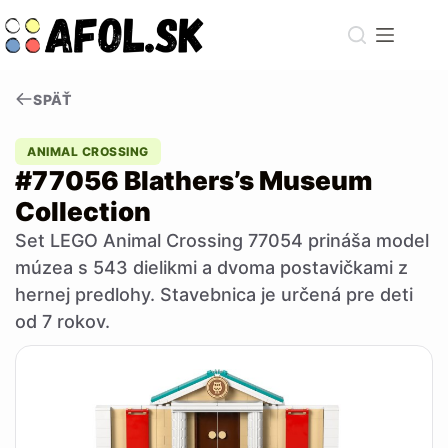
Skip
to
content
SPÄŤ
ANIMAL CROSSING
#77056 Blathers’s Museum
Collection
Set LEGO Animal Crossing 77054 prináša model
múzea s 543 dielikmi a dvoma postavičkami z
hernej predlohy. Stavebnica je určená pre deti
od 7 rokov.