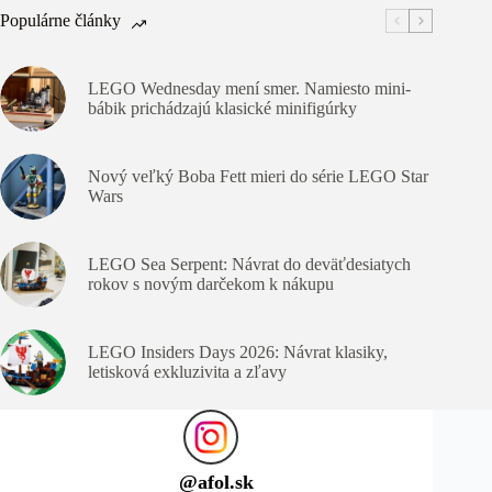
Populárne články
LEGO Wednesday mení smer. Namiesto mini-
bábik prichádzajú klasické minifigúrky
Nový veľký Boba Fett mieri do série LEGO Star
Wars
LEGO Sea Serpent: Návrat do deväťdesiatych
rokov s novým darčekom k nákupu
LEGO Insiders Days 2026: Návrat klasiky,
letisková exkluzivita a zľavy
@
afol.sk