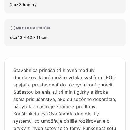
2 až 3 hodiny
MIESTO NA POLIČKE
cca 12 x 42 x 11 cm
Stavebnica prináša tri hlavné moduly
domčekov, ktoré možno vďaka systému LEGO
spájať a prestavovať do rôznych konfigurácií.
Súčasťou balenia sú tri minifigúrky a široká
škála príslušenstva, ako sú sezónne dekorácie,
nábytok a nástroje známe z predlohy.
Konštrukcia využíva štandardné dieliky
systému, čo umožňuje ďalšie rozširovanie o
prvky z iných setov tejto témy. Funkčnosť setu