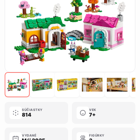
SÚČIASTKY
VEK
814
7+
VYDANÉ
FIGÚRKY