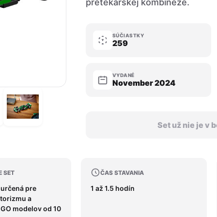
pretekárskej kombinéze.
SÚČIASTKY
259
VYDANÉ
November 2024
Set už nie je v
E SET
ČAS STAVANIA
 určená pre
1 až 1.5 hodín
torizmu a
EGO modelov od 10