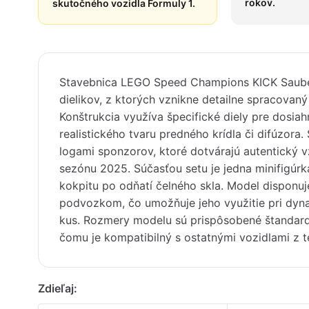
rokov.
skutočného vozidla Formuly 1.
Stavebnica LEGO Speed Champions KICK Saube
dielikov, z ktorých vznikne detailne spracovan
Konštrukcia využíva špecifické diely pre dosiahn
realistického tvaru predného krídla či difúzora.
logami sponzorov, ktoré dotvárajú autentický v
sezónu 2025. Súčasťou setu je jedna minifigúrk
kokpitu po odňatí čelného skla. Model dispon
podvozkom, čo umožňuje jeho využitie pri dyna
kus. Rozmery modelu sú prispôsobené štandar
čomu je kompatibilný s ostatnými vozidlami z te
Zdieľaj: