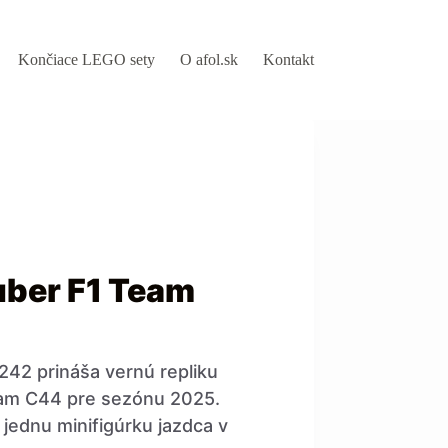
Končiace LEGO sety
O afol.sk
Kontakt
ber F1 Team
42 prináša vernú repliku
am C44 pre sezónu 2025.
 jednu minifigúrku jazdca v