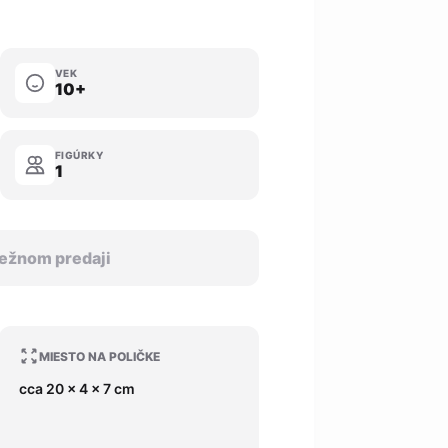
VEK
10+
FIGÚRKY
1
 bežnom predaji
MIESTO NA POLIČKE
cca 20 x 4 x 7 cm