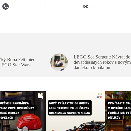
LEGO Sea Serpent: Návrat do
ký Boba Fett mieri
deväťdesiatych rokov s novým
 LEGO Star Wars
darčekom k nákupu