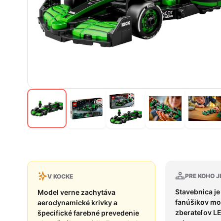
PRE KOHO J
V KOCKE
Stavebnica je
Model verne zachytáva
fanúšikov mo
aerodynamické krivky a
zberateľov L
špecifické farebné prevedenie