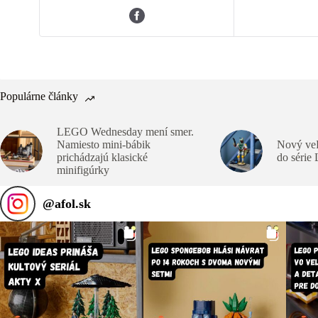
Populárne články
LEGO Wednesday mení smer.
Namiesto mini-bábik
Nový veľ
prichádzajú klasické
do série
minifigúrky
@
afol.sk