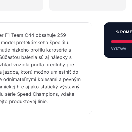
⚖️ POM
r F1 Team C44 obsahuje 259
ý model pretekárskeho špeciálu.
VÝSTAVA
utie nízkeho profilu karosérie a
 Súčasťou balenia sú aj nálepky s
zhľad vozidla podľa predlohy pre
a jazdca, ktorú možno umiestniť do
uje odnímateľnými kolesami a pevným
mickej hre aj ako statický výstavný
du série Speed Champions, vďaka
jto produktovej línie.