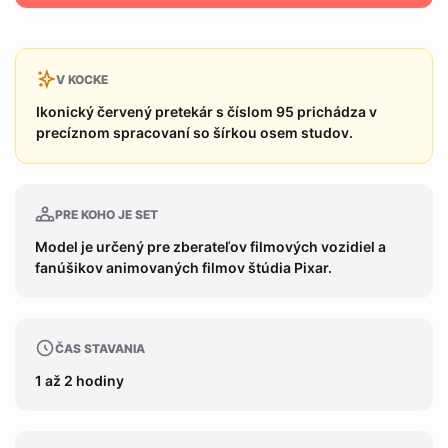
V KOCKE
Ikonický červený pretekár s číslom 95 prichádza v
precíznom spracovaní so šírkou osem studov.
PRE KOHO JE SET
Model je určený pre zberateľov filmových vozidiel a
fanúšikov animovaných filmov štúdia Pixar.
ČAS STAVANIA
1 až 2 hodiny