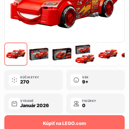
SÚČIASTKY
VEK
270
9+
VYDANÉ
FIGÚRKY
Január 2026
0
Kúpiť na LEGO.com