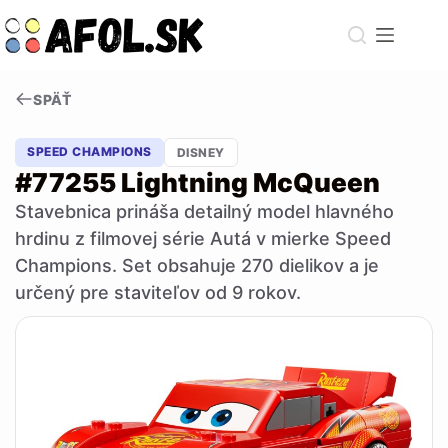
Skip
to
content
SPÄŤ
SPEED CHAMPIONS
DISNEY
#77255 Lightning McQueen
Stavebnica prináša detailný model hlavného
hrdinu z filmovej série Autá v mierke Speed
Champions. Set obsahuje 270 dielikov a je
určený pre staviteľov od 9 rokov.