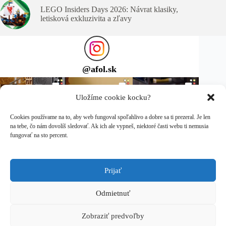
LEGO Insiders Days 2026: Návrat klasiky,
letisková exkluzivita a zľavy
@
afol.sk
Uložíme cookie kocku?
Cookies používame na to, aby web fungoval spoľahlivo a dobre sa ti prezeral. Je len
na tebe, čo nám dovolíš sledovať. Ak ich ale vypneš, niektoré časti webu ti nemusia
fungovať na sto percent.
Prijať
Sleduj ma na Instagrame
Copyright © 2026 afol.sk
Odmietnuť
LEGO® je ochranná známka spoločnosti LEGO Group, ktorá
Zobraziť predvoľby
túto stránku nesponzoruje, neautorizuje ani neschvaľuje.