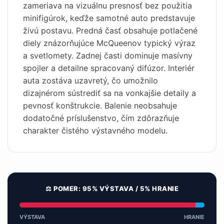
zameriava na vizuálnu presnosť bez použitia
minifigúrok, keďže samotné auto predstavuje
živú postavu. Predná časť obsahuje potlačené
diely znázorňujúce McQueenov typický výraz
a svetlomety. Zadnej časti dominuje masívny
spojler a detailne spracovaný difúzor. Interiér
auta zostáva uzavretý, čo umožnilo
dizajnérom sústrediť sa na vonkajšie detaily a
pevnosť konštrukcie. Balenie neobsahuje
dodatočné príslušenstvo, čím zdôrazňuje
charakter čistého výstavného modelu.
⚖️ POMER: 95% VÝSTAVA / 5% HRANIE
VÝSTAVA
HRANIE