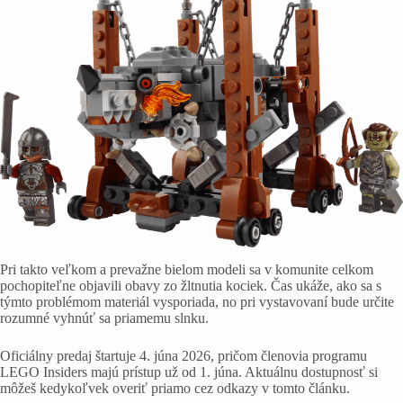
Pri takto veľkom a prevažne bielom modeli sa v komunite celkom
pochopiteľne objavili obavy zo žltnutia kociek. Čas ukáže, ako sa s
týmto problémom materiál vysporiada, no pri vystavovaní bude určite
rozumné vyhnúť sa priamemu slnku.
Oficiálny predaj štartuje 4. júna 2026, pričom členovia programu
LEGO Insiders majú prístup už od 1. júna. Aktuálnu dostupnosť si
môžeš kedykoľvek overiť priamo cez odkazy v tomto článku.