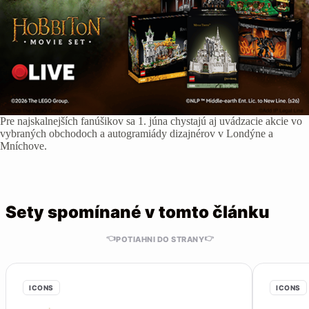
Pre najskalnejších fanúšikov sa 1. júna chystajú aj uvádzacie akcie vo
vybraných obchodoch a autogramiády dizajnérov v Londýne a
Mníchove.
Sety spomínané v tomto článku
👈
👉
POTIAHNI DO STRANY
ICONS
ICONS