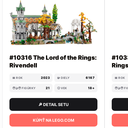
#10316 The Lord of the Rings:
#1033
Rivendell
Rings
2023
6167
📅 ROK
🧩 DIELY
📅 ROK
21
18+
🧑‍🤝‍🧑 FIGÚRKY
🙂 VEK
🧑‍🤝‍🧑 
🔎 DETAIL SETU
KÚPIŤ NA LEGO.COM