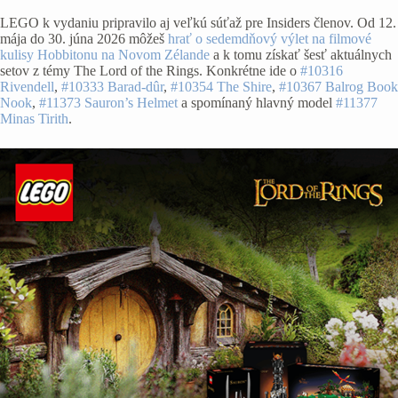
LEGO k vydaniu pripravilo aj veľkú súťaž pre Insiders členov. Od 12.
mája do 30. júna 2026 môžeš
hrať o sedemdňový výlet na filmové
kulisy Hobbitonu na Novom Zélande
a k tomu získať šesť aktuálnych
setov z témy The Lord of the Rings. Konkrétne ide o
#10316
Rivendell
,
#10333 Barad-dûr
,
#10354 The Shire
,
#10367 Balrog Book
Nook
,
#11373 Sauron’s Helmet
a spomínaný hlavný model
#11377
Minas Tirith
.