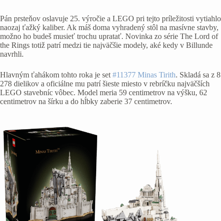
Pán prsteňov oslavuje 25. výročie a LEGO pri tejto príležitosti vytiahlo
naozaj ťažký kaliber. Ak máš doma vyhradený stôl na masívne stavby,
možno ho budeš musieť trochu upratať. Novinka zo série The Lord of
the Rings totiž patrí medzi tie najväčšie modely, aké kedy v Billunde
navrhli.
Hlavným ťahákom tohto roka je set
#11377 Minas Tirith
. Skladá sa z 8
278 dielikov a oficiálne mu patrí šieste miesto v rebríčku najväčších
LEGO stavebníc vôbec. Model meria 59 centimetrov na výšku, 62
centimetrov na šírku a do hĺbky zaberie 37 centimetrov.