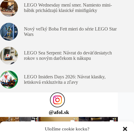
LEGO Wednesday mení smer. Namiesto mini-
bábik prichádzajú klasické minifigúrky
Nový veľký Boba Fett mieri do série LEGO Star
Wars
LEGO Sea Serpent: Návrat do deväťdesiatych
rokov s novým darčekom k nákupu
LEGO Insiders Days 2026: Návrat klasiky,
letisková exkluzivita a zľavy
@
afol.sk
Uložíme cookie kocku?