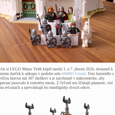
Ak si LEGO Minas Tirith kúpiš medzi 1. a 7. júnom 2026, dostaneš k
nemu darček k nákupu v podobe setu
#40893 Grond
. Toto baranidlo s
vlčou hlavou má 307 dielikov a je navrhnuté v mikromierke, aby
presne pasovalo k exteriéru mesta. Z čeľustí mu šľahajú plamene, visí
na reťaziach a sprevádzajú ho minifigúrky dvoch orkov.