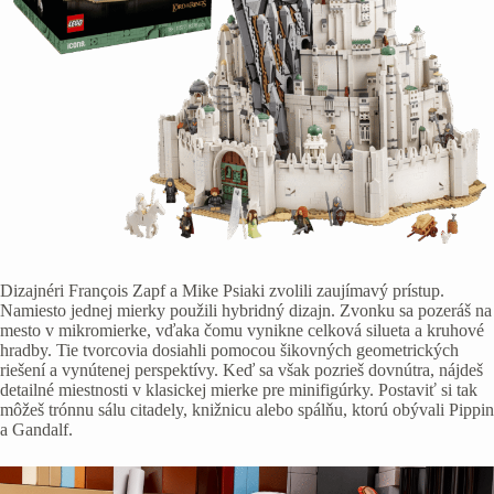
Dizajnéri François Zapf a Mike Psiaki zvolili zaujímavý prístup.
Namiesto jednej mierky použili hybridný dizajn. Zvonku sa pozeráš na
mesto v mikromierke, vďaka čomu vynikne celková silueta a kruhové
hradby. Tie tvorcovia dosiahli pomocou šikovných geometrických
riešení a vynútenej perspektívy. Keď sa však pozrieš dovnútra, nájdeš
detailné miestnosti v klasickej mierke pre minifigúrky. Postaviť si tak
môžeš trónnu sálu citadely, knižnicu alebo spálňu, ktorú obývali Pippin
a Gandalf.