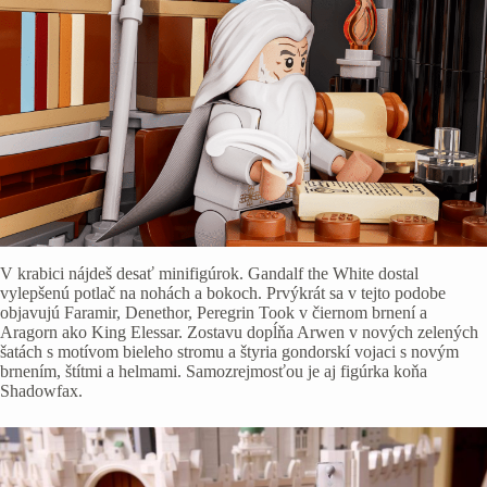
V krabici nájdeš desať minifigúrok. Gandalf the White dostal
vylepšenú potlač na nohách a bokoch. Prvýkrát sa v tejto podobe
objavujú Faramir, Denethor, Peregrin Took v čiernom brnení a
Aragorn ako King Elessar. Zostavu dopĺňa Arwen v nových zelených
šatách s motívom bieleho stromu a štyria gondorskí vojaci s novým
brnením, štítmi a helmami. Samozrejmosťou je aj figúrka koňa
Shadowfax.